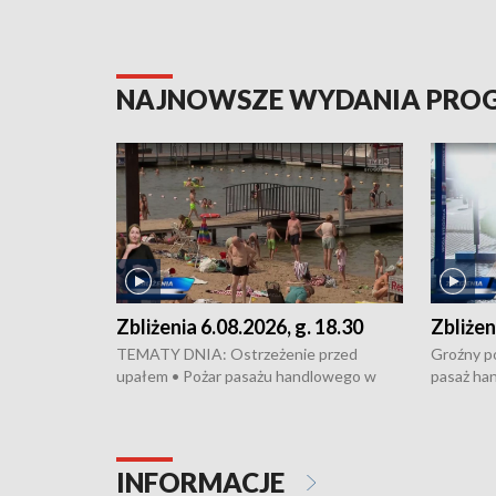
NAJNOWSZE WYDANIA PR
Zbliżenia 6.08.2026, g. 18.30
Zbliżen
TEMATY DNIA: Ostrzeżenie przed
Groźny po
upałem • Pożar pasażu handlowego w
pasaż ha
Bydgoszczy • Policja rozbiła lokalną siatkę
upałów i 
dealerską – grozi im do 12 lat więzienia •
kukurydzy
Akcja porodowa na trasie Rypin-Toruń –
wysokie p
pomógł policyjny patrol • Wyjątkowy
Rypin-Tor
INFORMACJE
projekt UMK w Toruniu
Zaprasza