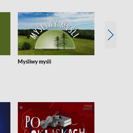
Myśliwy myśli
Spotkania z 