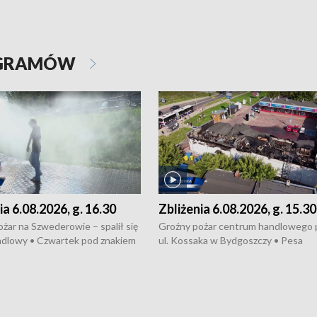
OGRAMÓW
ia 6.08.2026, g. 16.30
Zbliżenia 6.08.2026, g. 15.30
żar na Szwederowie – spalił się
Groźny pożar centrum handlowego 
ndlowy • Czwartek pod znakiem
ul. Kossaka w Bydgoszczy • Pesa
burz • Dobre prognozy dla
wyprodukuje nowoczesne,
 – rolnicy mogą liczyć na
energooszczędne pociągi dla Polregi
lony • Akcja porodowa na trasie
Zmiany w przepisach o pomocy
uń – pomógł policyjny patrol •
społecznej • Przed nami 10. jubileu
my na kolejną odsłonę programu
Festiwal Wisły