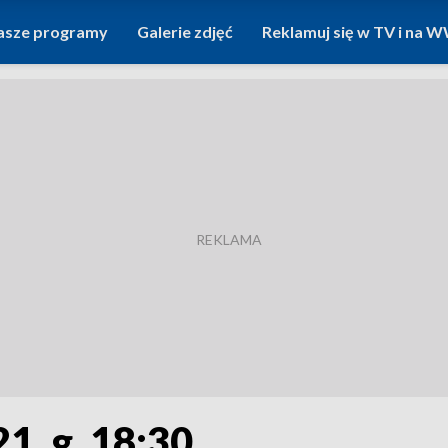
asze programy
Galerie zdjęć
Reklamuj się w TV i na
1, g. 18:30