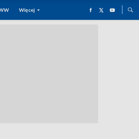
 WWW
Więcej