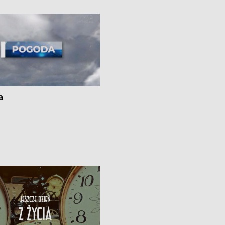
ato”
a