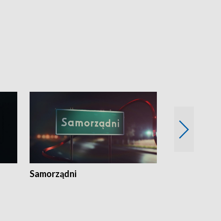
Samorządni
Wspólna sp