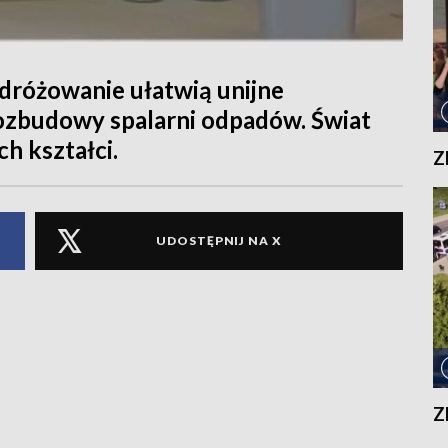
dróżowanie ułatwią unijne
rozbudowy spalarni odpadów. Świat
ch kształci.
Z
UDOSTĘPNIJ NA X
Z