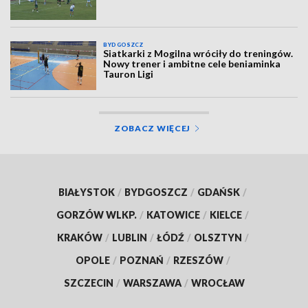
BYDGOSZCZ
Siatkarki z Mogilna wróciły do treningów.
Nowy trener i ambitne cele beniaminka
Tauron Ligi
ZOBACZ WIĘCEJ
BIAŁYSTOK
/
BYDGOSZCZ
/
GDAŃSK
/
GORZÓW WLKP.
/
KATOWICE
/
KIELCE
/
KRAKÓW
/
LUBLIN
/
ŁÓDŹ
/
OLSZTYN
/
OPOLE
/
POZNAŃ
/
RZESZÓW
/
SZCZECIN
/
WARSZAWA
/
WROCŁAW