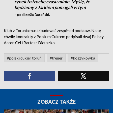
rynek to trochę czasu minie. Myślę, że
będziemy z Jarkiem pomagali w tym
– podkreśla Barański.
Klub z Torunia musi zbudować zespół od podstaw. Na tę
chwilę kontrakty z Polskim Cukrem podpisali dwaj Polacy -
Aaron Cel i Bartosz Diduszko.
#polski cukier toruń
#trener
#koszykówka
ZOBACZ TAKŻE