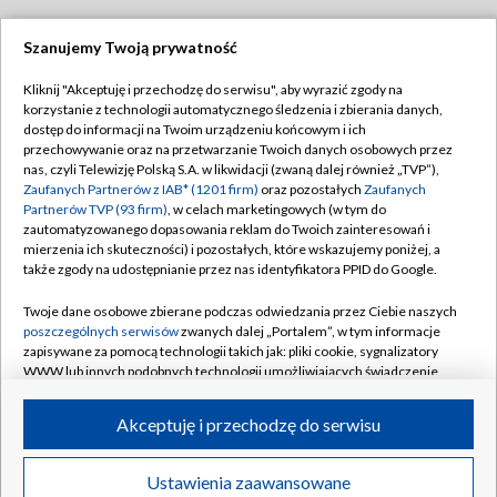
Szanujemy Twoją prywatność
Dołącz do nas:
Kliknij "Akceptuję i przechodzę do serwisu", aby wyrazić zgody na
korzystanie z technologii automatycznego śledzenia i zbierania danych,
TVP
dostęp do informacji na Twoim urządzeniu końcowym i ich
Abonament TVP
przechowywanie oraz na przetwarzanie Twoich danych osobowych przez
Regulamin TVP
nas, czyli Telewizję Polską S.A. w likwidacji (zwaną dalej również „TVP”),
Emisja w TVP
Polityka prywatności
Zaufanych Partnerów z IAB* (1201 firm)
oraz pozostałych
Zaufanych
Partnerów TVP (93 firm)
, w celach marketingowych (w tym do
Centrum informacji TVP
Moje zgody
zautomatyzowanego dopasowania reklam do Twoich zainteresowań i
mierzenia ich skuteczności) i pozostałych, które wskazujemy poniżej, a
Naziemna Telewizja Cyfrowa
Pomoc
także zgody na udostępnianie przez nas identyfikatora PPID do Google.
Sklep TVP
Biuro reklamy
Twoje dane osobowe zbierane podczas odwiedzania przez Ciebie naszych
Rada Programowa
Kontakt
poszczególnych serwisów
zwanych dalej „Portalem”, w tym informacje
zapisywane za pomocą technologii takich jak: pliki cookie, sygnalizatory
System NOS
WWW lub innych podobnych technologii umożliwiających świadczenie
dopasowanych i bezpiecznych usług, personalizację treści oraz reklam,
Informacje o nadawcy
Kanały
udostępnianie funkcji mediów społecznościowych oraz analizowanie
Akceptuję i przechodzę do serwisu
ruchu w Internecie.
Program dla prasy
©2026 Telewizja Polska S.A. w likwidacji
Biuro Reklamy
Twoje dane osobowe zbierane podczas odwiedzania przez Ciebie
Ustawienia zaawansowane
poszczególnych serwisów
na Portalu, takie jak adresy IP, identyfikatory