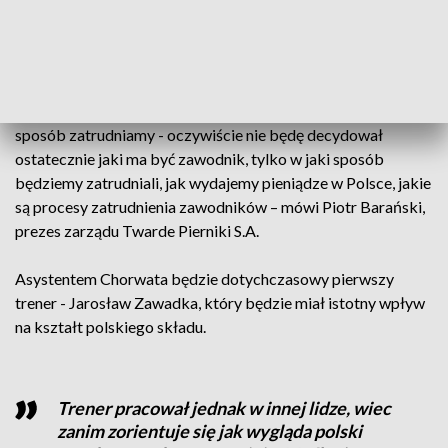
rok nawet jej pierwszym trenerem. Z Twardymi Piernikami
związał się rocznym kontraktem. W najbliższych dniach
nowy coach przyjedzie do Torunia na spotkanie z zarządem.
- Chcę pokazać strukturę klubu, jak budujemy budżet, w jaki
sposób zatrudniamy - oczywiście nie będę decydował
ostatecznie jaki ma być zawodnik, tylko w jaki sposób
będziemy zatrudniali, jak wydajemy pieniądze w Polsce, jakie
są procesy zatrudnienia zawodników – mówi Piotr Barański,
prezes zarządu Twarde Pierniki S.A.
Asystentem Chorwata będzie dotychczasowy pierwszy
trener - Jarosław Zawadka, który będzie miał istotny wpływ
na kształt polskiego składu.
Trener pracował jednak w innej lidze, wiec
zanim zorientuje się jak wygląda polski