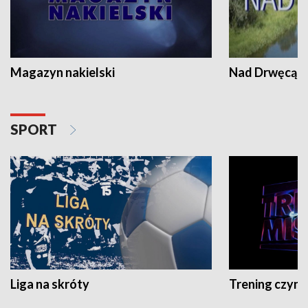
Magazyn nakielski
Nad Drwęcą
SPORT
Liga na skróty
Trening czyni 