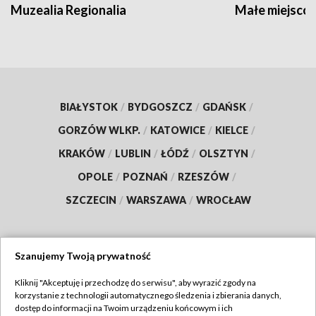
Muzealia Regionalia
Małe miejscow
BIAŁYSTOK
/
BYDGOSZCZ
/
GDAŃSK
/
GORZÓW WLKP.
/
KATOWICE
/
KIELCE
/
KRAKÓW
/
LUBLIN
/
ŁÓDŹ
/
OLSZTYN
/
OPOLE
/
POZNAŃ
/
RZESZÓW
/
SZCZECIN
/
WARSZAWA
/
WROCŁAW
Szanujemy Twoją prywatność
Dołącz do nas:
Kliknij "Akceptuję i przechodzę do serwisu", aby wyrazić zgody na
korzystanie z technologii automatycznego śledzenia i zbierania danych,
TVP
dostęp do informacji na Twoim urządzeniu końcowym i ich