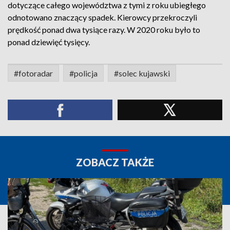
dotyczące całego województwa z tymi z roku ubiegłego
odnotowano znaczący spadek. Kierowcy przekroczyli
prędkość ponad dwa tysiące razy. W 2020 roku było to
ponad dziewięć tysięcy.
#fotoradar
#policja
#solec kujawski
ZOBACZ TAKŻE