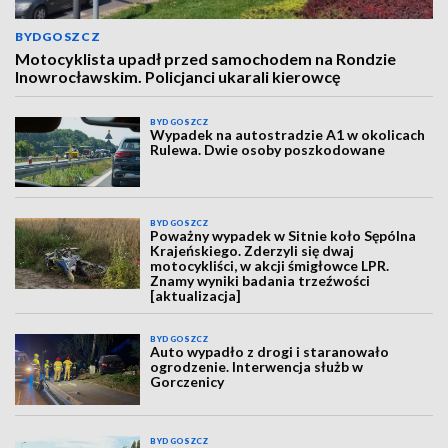
BYDGOSZCZ
Motocyklista upadł przed samochodem na Rondzie
Inowrocławskim. Policjanci ukarali kierowcę
BYDGOSZCZ
Wypadek na autostradzie A1 w okolicach
Rulewa. Dwie osoby poszkodowane
BYDGOSZCZ
Poważny wypadek w Sitnie koło Sępólna
Krajeńskiego. Zderzyli się dwaj
motocykliści, w akcji śmigłowce LPR.
Znamy wyniki badania trzeźwości
[aktualizacja]
BYDGOSZCZ
Auto wypadło z drogi i staranowało
ogrodzenie. Interwencja służb w
Gorczenicy
BYDGOSZCZ