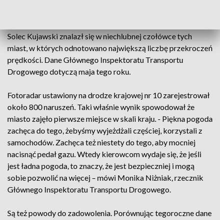
ZOBACZ: Przebudowa ul. Kujawskiej w Bydgoszczy. Czy to
już ostatnia prosta?
Solec Kujawski znalazł się w niechlubnej czołówce tych
miast, w których odnotowano największą liczbę przekroczeń
prędkości. Dane Głównego Inspektoratu Transportu
Drogowego dotyczą maja tego roku.
Fotoradar ustawiony na drodze krajowej nr 10 zarejestrował
około 800 naruszeń. Taki właśnie wynik spowodował że
miasto zajęło pierwsze miejsce w skali kraju. - Piękna pogoda
zachęca do tego, żebyśmy wyjeżdżali częściej, korzystali z
samochodów. Zachęca też niestety do tego, aby mocniej
nacisnąć pedał gazu. Wtedy kierowcom wydaje się, że jeśli
jest ładna pogoda, to znaczy, że jest bezpieczniej i mogą
sobie pozwolić na więcej – mówi Monika Niżniak, rzecznik
Głównego Inspektoratu Transportu Drogowego.
Są też powody do zadowolenia. Porównując tegoroczne dane