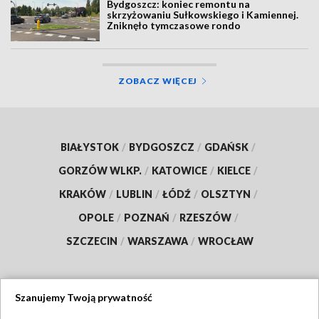
Bydgoszcz: koniec remontu na
skrzyżowaniu Sułkowskiego i Kamiennej.
Zniknęło tymczasowe rondo
ZOBACZ WIĘCEJ
BIAŁYSTOK
/
BYDGOSZCZ
/
GDAŃSK
/
GORZÓW WLKP.
/
KATOWICE
/
KIELCE
/
KRAKÓW
/
LUBLIN
/
ŁÓDŹ
/
OLSZTYN
/
OPOLE
/
POZNAŃ
/
RZESZÓW
/
SZCZECIN
/
WARSZAWA
/
WROCŁAW
Szanujemy Twoją prywatność
Dołącz do nas: