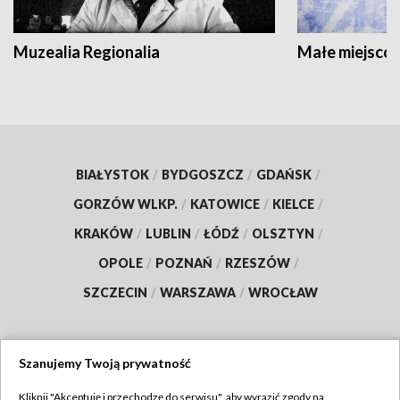
Muzealia Regionalia
Małe miejscow
BIAŁYSTOK
/
BYDGOSZCZ
/
GDAŃSK
/
GORZÓW WLKP.
/
KATOWICE
/
KIELCE
/
KRAKÓW
/
LUBLIN
/
ŁÓDŹ
/
OLSZTYN
/
OPOLE
/
POZNAŃ
/
RZESZÓW
/
SZCZECIN
/
WARSZAWA
/
WROCŁAW
Szanujemy Twoją prywatność
Dołącz do nas:
Kliknij "Akceptuję i przechodzę do serwisu", aby wyrazić zgody na