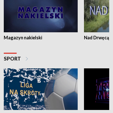
Magazyn nakielski
Nad Drwęcą
SPORT