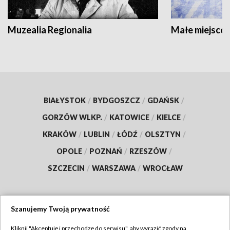
Muzealia Regionalia
Małe miejscow
BIAŁYSTOK
/
BYDGOSZCZ
/
GDAŃSK
/
GORZÓW WLKP.
/
KATOWICE
/
KIELCE
/
KRAKÓW
/
LUBLIN
/
ŁÓDŹ
/
OLSZTYN
/
OPOLE
/
POZNAŃ
/
RZESZÓW
/
SZCZECIN
/
WARSZAWA
/
WROCŁAW
Szanujemy Twoją prywatność
Dołącz do nas:
Kliknij "Akceptuję i przechodzę do serwisu", aby wyrazić zgody na