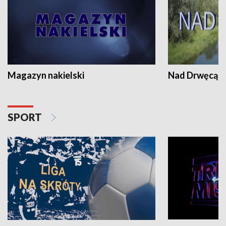
Magazyn nakielski
Nad Drwęcą
SPORT