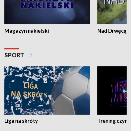
Magazyn nakielski
Nad Drwęcą
SPORT
Liga na skróty
Trening czyni 