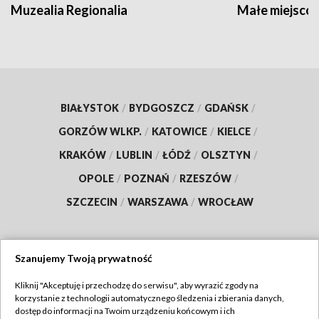
Muzealia Regionalia
Małe miejscow
BIAŁYSTOK
/
BYDGOSZCZ
/
GDAŃSK
/
GORZÓW WLKP.
/
KATOWICE
/
KIELCE
/
KRAKÓW
/
LUBLIN
/
ŁÓDŹ
/
OLSZTYN
/
OPOLE
/
POZNAŃ
/
RZESZÓW
/
SZCZECIN
/
WARSZAWA
/
WROCŁAW
Szanujemy Twoją prywatność
Dołącz do nas:
Kliknij "Akceptuję i przechodzę do serwisu", aby wyrazić zgody na
korzystanie z technologii automatycznego śledzenia i zbierania danych,
TVP
dostęp do informacji na Twoim urządzeniu końcowym i ich