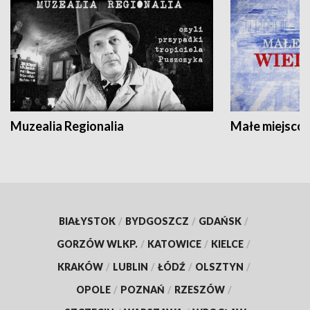
Muzealia Regionalia
Małe miejscow
BIAŁYSTOK
/
BYDGOSZCZ
/
GDAŃSK
/
GORZÓW WLKP.
/
KATOWICE
/
KIELCE
/
KRAKÓW
/
LUBLIN
/
ŁÓDŹ
/
OLSZTYN
/
OPOLE
/
POZNAŃ
/
RZESZÓW
/