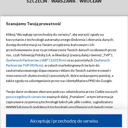
SZCZECIN
/
WARSZAWA
/
WROCŁAW
Szanujemy Twoją prywatność
Dołącz do nas:
Kliknij "Akceptuję i przechodzę do serwisu", aby wyrazić zgody na
korzystanie z technologii automatycznego śledzenia i zbierania danych,
TVP
dostęp do informacji na Twoim urządzeniu końcowym i ich
Abonament TVP
przechowywanie oraz na przetwarzanie Twoich danych osobowych przez
Regulamin TVP
nas, czyli Telewizję Polską S.A. w likwidacji (zwaną dalej również „TVP”),
Emisja w TVP
Polityka prywatności
Zaufanych Partnerów z IAB* (1201 firm)
oraz pozostałych
Zaufanych
Partnerów TVP (93 firm)
, w celach marketingowych (w tym do
Centrum informacji TVP
Moje zgody
zautomatyzowanego dopasowania reklam do Twoich zainteresowań i
mierzenia ich skuteczności) i pozostałych, które wskazujemy poniżej, a
Naziemna Telewizja Cyfrowa
Pomoc
także zgody na udostępnianie przez nas identyfikatora PPID do Google.
Sklep TVP
Biuro reklamy
Twoje dane osobowe zbierane podczas odwiedzania przez Ciebie naszych
Rada Programowa
Kontakt
poszczególnych serwisów
zwanych dalej „Portalem”, w tym informacje
zapisywane za pomocą technologii takich jak: pliki cookie, sygnalizatory
System NOS
WWW lub innych podobnych technologii umożliwiających świadczenie
dopasowanych i bezpiecznych usług, personalizację treści oraz reklam,
Informacje o nadawcy
Kanały
udostępnianie funkcji mediów społecznościowych oraz analizowanie
Akceptuję i przechodzę do serwisu
ruchu w Internecie.
Program dla prasy