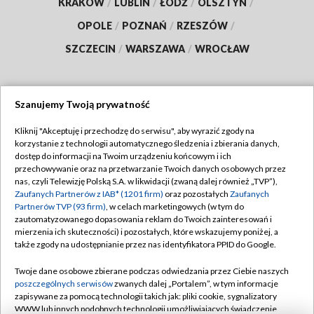
KRAKÓW
/
LUBLIN
/
ŁÓDŹ
/
OLSZTYN
/
OPOLE
/
POZNAŃ
/
RZESZÓW
/
SZCZECIN
/
WARSZAWA
/
WROCŁAW
Szanujemy Twoją prywatność
Dołącz do nas:
Kliknij "Akceptuję i przechodzę do serwisu", aby wyrazić zgody na
korzystanie z technologii automatycznego śledzenia i zbierania danych,
TVP
dostęp do informacji na Twoim urządzeniu końcowym i ich
Abonament TVP
przechowywanie oraz na przetwarzanie Twoich danych osobowych przez
Regulamin TVP
nas, czyli Telewizję Polską S.A. w likwidacji (zwaną dalej również „TVP”),
Emisja w TVP
Polityka prywatności
Zaufanych Partnerów z IAB* (1201 firm)
oraz pozostałych
Zaufanych
Partnerów TVP (93 firm)
, w celach marketingowych (w tym do
Centrum informacji TVP
Moje zgody
zautomatyzowanego dopasowania reklam do Twoich zainteresowań i
mierzenia ich skuteczności) i pozostałych, które wskazujemy poniżej, a
Naziemna Telewizja Cyfrowa
Pomoc
także zgody na udostępnianie przez nas identyfikatora PPID do Google.
Sklep TVP
Biuro reklamy
Twoje dane osobowe zbierane podczas odwiedzania przez Ciebie naszych
Rada Programowa
Kontakt
poszczególnych serwisów
zwanych dalej „Portalem”, w tym informacje
zapisywane za pomocą technologii takich jak: pliki cookie, sygnalizatory
System NOS
WWW lub innych podobnych technologii umożliwiających świadczenie