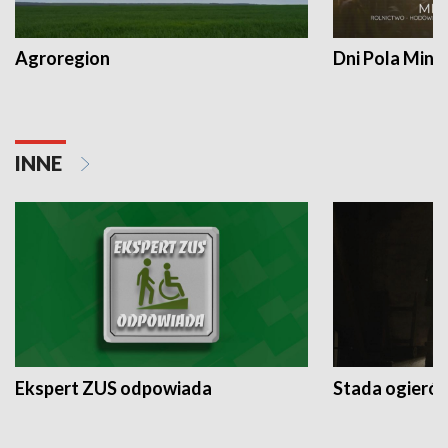
Agroregion
Dni Pola Min
INNE
Ekspert ZUS odpowiada
Stada ogieró