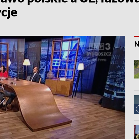
cje
N