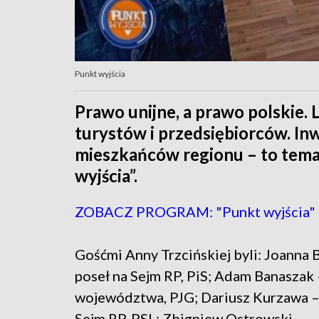
Punkt wyjścia
Prawo unijne, a prawo polskie.
turystów i przedsiębiorców. Inw
mieszkańców regionu – to tema
wyjścia”.
ZOBACZ PROGRAM: "Punkt wyjścia"
Gośćmi Anny Trzcińskiej byli: Joanna
poseł na Sejm RP, PiS; Adam Banaszak 
województwa, PJG; Dariusz Kurzawa –
Sejm RP, PSL; Zbigniew Ostrowski –