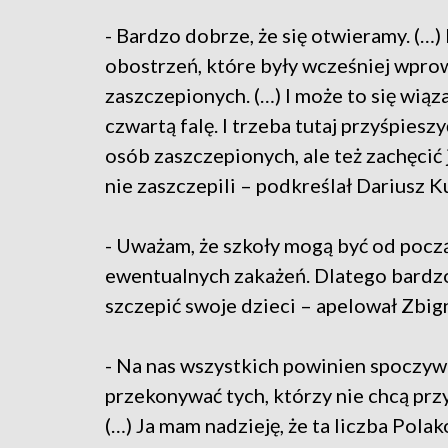
- Bardzo dobrze, że się otwieramy. (…)
obostrzeń, które były wcześniej wpr
zaszczepionych. (…) I może to się wią
czwartą falę. I trzeba tutaj przyśpies
osób zaszczepionych, ale też zachęcić 
nie zaszczepili – podkreślał Dariusz K
- Uważam, że szkoły mogą być od pocz
ewentualnych zakażeń. Dlatego bardzo 
szczepić swoje dzieci – apelował Zbi
- Na nas wszystkich powinien spoczyw
przekonywać tych, którzy nie chcą przyj
(…) Ja mam nadzieję, że ta liczba Polak