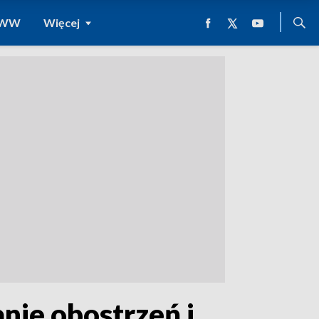
 WWW
Więcej
nie obostrzeń i