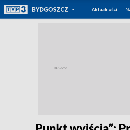
POWRÓT DO
BYDGOSZCZ
Aktualności
N
TVP REGIONY
„Punkt wyjścia”: P