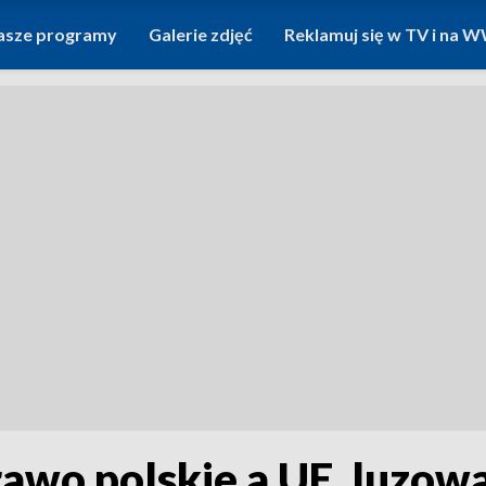
asze programy
Galerie zdjęć
Reklamuj się w TV i na
rawo polskie a UE, luzowa