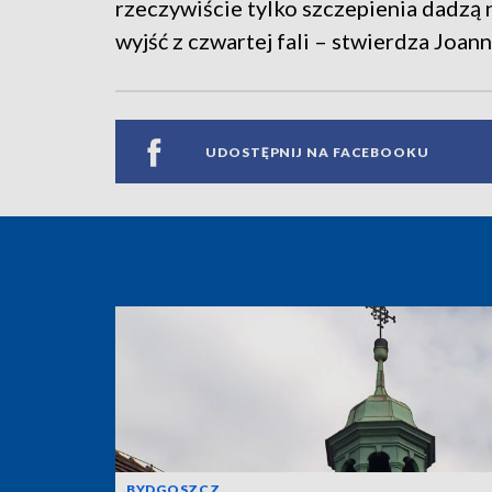
rzeczywiście tylko szczepienia dadzą 
wyjść z czwartej fali – stwierdza Joan
UDOSTĘPNIJ NA FACEBOOKU
BYDGOSZCZ