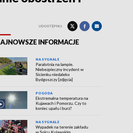
UDOSTĘPNIJ:
AJNOWSZE INFORMACJE
NA SYGNALE
Paralotnia na lampie.
Niebezpieczny incydent w
Sicienku niedaleko
Bydgoszczy [zdjęcia]
POGODA
Ekstremalna temperatura na
Kujawach i Pomorzu. Czy to
koniec upału i burz?
NA SYGNALE
Wypadek na terenie zakładu
w Solcu Kujawskim.