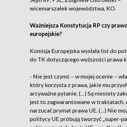
wicemarszałek województwa, KO.
Ważniejsza Konstytucja RP czy praw
europejskie?
Komisja Europejska wysłała list do po
do TK dotyczącego wyższości prawa 
- Nie jest czymś – w mojej ocenie – wła
który korzysta z prawa, jakie mu przy
arcyważne pytanie. (…) Są niestety zaku
jest to zagwarantowane w traktatach, 
narzucać prymat prawa UE. (…) Nie moż
politycy UE próbują tworzyć „super-