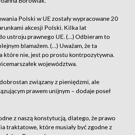
 Joanna Borowiak.
onowania Polski w UE zostały wypracowane 20
runkami akcesji Polski. Kilka lat
do ustroju prawnego UE. (…) Odbieram to
olejnym blamażem. (…) Uważam, że ta
 a które nie, jest po prostu kontrpozytywna.
 wicemarszałek województwa.
 dobrostan związany z pieniędzmi, ale
iązującym prawem unijnym – dodaje poseł
odne z naszą konstytucją, dlatego, że prawo
ia traktatowe, które musiały być zgodne z