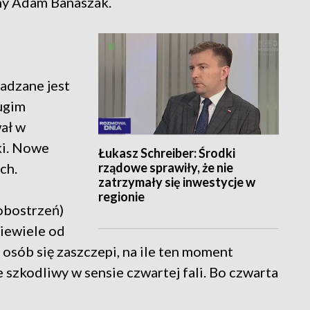
ny Adam Banaszak.
adzane jest
ugim
ał w
ki. Nowe
Łukasz Schreiber: Środki
rządowe sprawiły, że nie
ch.
zatrzymały się inwestycje w
regionie
 obostrzeń)
niewiele od
 osób się zaszczepi, na ile ten moment
e szkodliwy w sensie czwartej fali. Bo czwarta