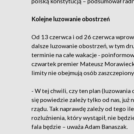
polską konstytucją – podsumował rad
Kolejne luzowanie obostrzeń
Od 13 czerwca i od 26 czerwca wprow
dalsze luzowanie obostrzeń, w tym dr
terminie na całe wakacje - poinformow
czwartek premier Mateusz Morawiec
limity nie obejmują osób zaszczepiony
- W tej chwili, czy ten plan (luzowania
się powiedzie zależy tylko od nas, już 
rządu. Tak naprawdę zależy od tego ile
rozluźnienia, który wystąpił, nie będzi
fala będzie – uważa Adam Banaszak.