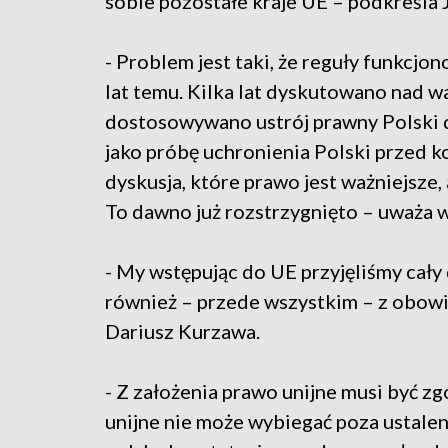
sobie pozostałe kraje UE – podkreśla
- Problem jest taki, że reguły funkcj
lat temu. Kilka lat dyskutowano nad wa
dostosowywano ustrój prawny Polski 
jako próbę uchronienia Polski przed k
dyskusja, które prawo jest ważniejsze,
To dawno już rozstrzygnięto – uważa
- My wstępując do UE przyjęliśmy cały
również – przede wszystkim – z obow
Dariusz Kurzawa.
- Z założenia prawo unijne musi być zg
unijne nie może wybiegać poza ustalen