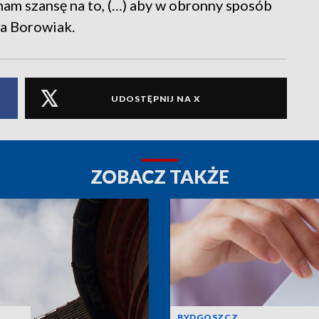
nam szansę na to, (…) aby w obronny sposób
na Borowiak.
UDOSTĘPNIJ NA X
ZOBACZ TAKŻE
BYDGOSZCZ