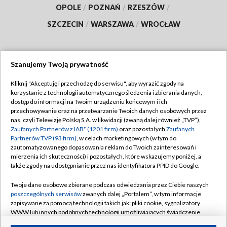
OPOLE
/
POZNAŃ
/
RZESZÓW
/
SZCZECIN
/
WARSZAWA
/
WROCŁAW
Szanujemy Twoją prywatność
Dołącz do nas:
Kliknij "Akceptuję i przechodzę do serwisu", aby wyrazić zgody na
korzystanie z technologii automatycznego śledzenia i zbierania danych,
TVP
dostęp do informacji na Twoim urządzeniu końcowym i ich
Abonament TVP
przechowywanie oraz na przetwarzanie Twoich danych osobowych przez
Regulamin TVP
nas, czyli Telewizję Polską S.A. w likwidacji (zwaną dalej również „TVP”),
Emisja w TVP
Polityka prywatności
Zaufanych Partnerów z IAB* (1201 firm)
oraz pozostałych
Zaufanych
Partnerów TVP (93 firm)
, w celach marketingowych (w tym do
Centrum informacji TVP
Moje zgody
zautomatyzowanego dopasowania reklam do Twoich zainteresowań i
mierzenia ich skuteczności) i pozostałych, które wskazujemy poniżej, a
Naziemna Telewizja Cyfrowa
Pomoc
także zgody na udostępnianie przez nas identyfikatora PPID do Google.
Sklep TVP
Biuro reklamy
Twoje dane osobowe zbierane podczas odwiedzania przez Ciebie naszych
Rada Programowa
Kontakt
poszczególnych serwisów
zwanych dalej „Portalem”, w tym informacje
zapisywane za pomocą technologii takich jak: pliki cookie, sygnalizatory
System NOS
WWW lub innych podobnych technologii umożliwiających świadczenie
dopasowanych i bezpiecznych usług, personalizację treści oraz reklam,
Informacje o nadawcy
Kanały