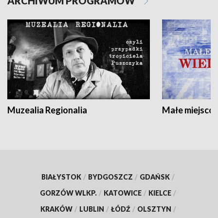
ARCHIWUM PROGRAMÓW
Muzealia Regionalia
Małe miejscow
BIAŁYSTOK
/
BYDGOSZCZ
/
GDAŃSK
/
GORZÓW WLKP.
/
KATOWICE
/
KIELCE
/
KRAKÓW
/
LUBLIN
/
ŁÓDŹ
/
OLSZTYN
/