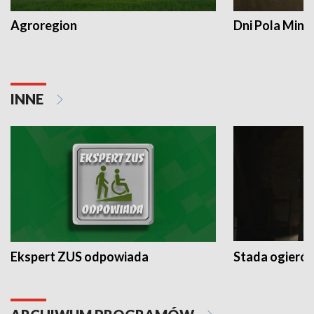
Agroregion
Dni Pola Min
INNE
Ekspert ZUS odpowiada
Stada ogieró