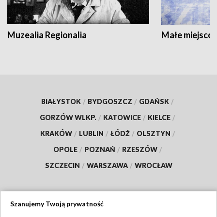
Muzealia Regionalia
Małe miejscow
BIAŁYSTOK
/
BYDGOSZCZ
/
GDAŃSK
/
GORZÓW WLKP.
/
KATOWICE
/
KIELCE
/
KRAKÓW
/
LUBLIN
/
ŁÓDŹ
/
OLSZTYN
/
OPOLE
/
POZNAŃ
/
RZESZÓW
/
SZCZECIN
/
WARSZAWA
/
WROCŁAW
Szanujemy Twoją prywatność
Dołącz do nas: