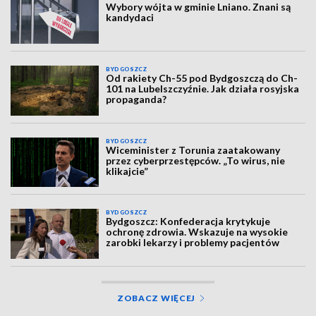
Wybory wójta w gminie Lniano. Znani są
kandydaci
BYDGOSZCZ
Od rakiety Ch-55 pod Bydgoszczą do Ch-
101 na Lubelszczyźnie. Jak działa rosyjska
propaganda?
BYDGOSZCZ
Wiceminister z Torunia zaatakowany
przez cyberprzestępców. „To wirus, nie
klikajcie”
BYDGOSZCZ
Bydgoszcz: Konfederacja krytykuje
ochronę zdrowia. Wskazuje na wysokie
zarobki lekarzy i problemy pacjentów
ZOBACZ WIĘCEJ