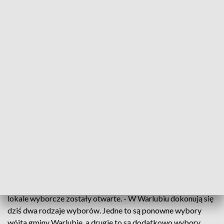
Wybory wójta w gminie Warlubie
Mieszkańcy gminy Warlubie wybierali w niedzielę
wójta. O to stanowisko ubiega się troje
kandydatów. Głosy oddawano do godziny 21:00.
To już piąte podejście do głosowania - wcześniej
zaplanowane terminy zostały przełożone z powodu
pandemii. 13 czerwca, w niedzielny poranek o godzinie 7:00,
lokale wyborcze zostały otwarte. - W Warlubiu dokonują się
dziś dwa rodzaje wyborów. Jedne to są ponowne wybory
wójta gminy Warlubie, a drugie to są dodatkowo wybory