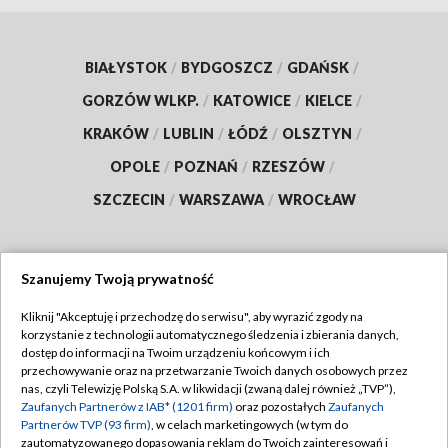
BIAŁYSTOK
/
BYDGOSZCZ
/
GDAŃSK
/
GORZÓW WLKP.
/
KATOWICE
/
KIELCE
/
KRAKÓW
/
LUBLIN
/
ŁÓDŹ
/
OLSZTYN
/
OPOLE
/
POZNAŃ
/
RZESZÓW
/
SZCZECIN
/
WARSZAWA
/
WROCŁAW
Szanujemy Twoją prywatność
Dołącz do nas:
Kliknij "Akceptuję i przechodzę do serwisu", aby wyrazić zgody na
korzystanie z technologii automatycznego śledzenia i zbierania danych,
TVP
dostęp do informacji na Twoim urządzeniu końcowym i ich
Abonament TVP
przechowywanie oraz na przetwarzanie Twoich danych osobowych przez
Regulamin TVP
nas, czyli Telewizję Polską S.A. w likwidacji (zwaną dalej również „TVP”),
Emisja w TVP
Polityka prywatności
Zaufanych Partnerów z IAB* (1201 firm)
oraz pozostałych
Zaufanych
Partnerów TVP (93 firm)
, w celach marketingowych (w tym do
Centrum informacji TVP
Moje zgody
zautomatyzowanego dopasowania reklam do Twoich zainteresowań i