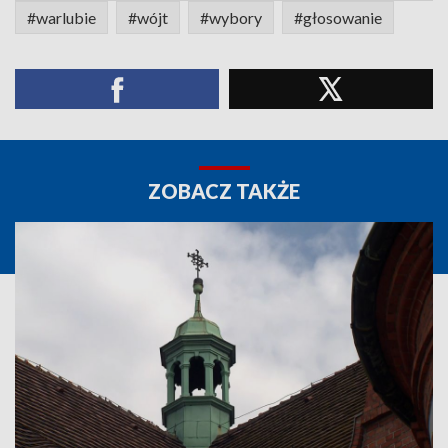
#warlubie
#wójt
#wybory
#głosowanie
ZOBACZ TAKŻE