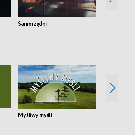
Samorządni
Wspólna sp
Myśliwy myśli
Spotkania z 