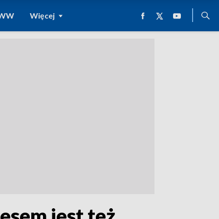
 WWW
Więcej
esem jest też