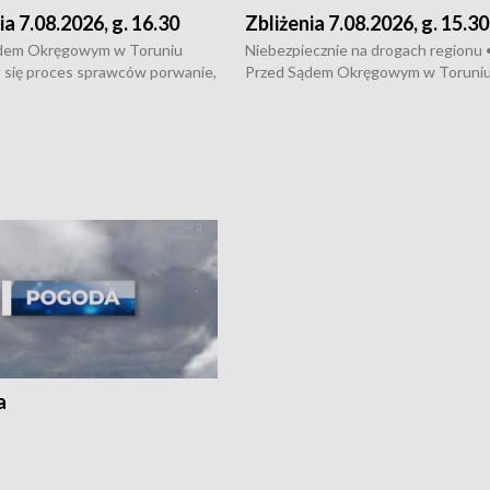
ia 7.08.2026, g. 16.30
Zbliżenia 7.08.2026, g. 15.30
dem Okręgowym w Toruniu
Niebezpiecznie na drogach regionu 
 się proces sprawców porwanie,
Przed Sądem Okręgowym w Toruni
 tortur pod Grudziądzem • 3 mln
rozpoczął się proces sprawców por
 mogą wynosić straty po pożarze
pobicie i tortur pod Grudziądzem • 
Kossaka w Bydgoszczy •
o oszczędzanie wody • Ważne dla
cznie na drogach regionu •
rolników badania w Stacji Doświadcz
ąg sporu o pranie na bydgoskich
Oceny Odmian w Chrząstowie
kach
a