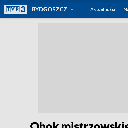
POWRÓT DO
BYDGOSZCZ
Aktualności
N
TVP REGIONY
Obok mistrzowskie