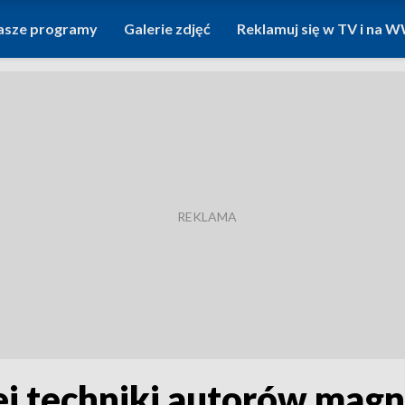
asze programy
Galerie zdjęć
Reklamuj się w TV i na
j techniki autorów magn