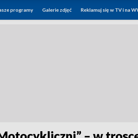
asze programy
Galerie zdjęć
Reklamuj się w TV i na
„Motocykliczni” – w tros