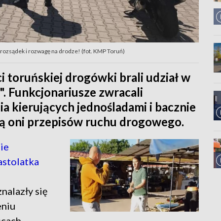
o rozsądek i rozwagę na drodze! (fot. KMP Toruń)
 toruńskiej drogówki brali udział w
". Funkcjonariusze zwracali
 kierujących jednośladami i bacznie
ają oni przepisów ruchu drogowego.
ie
astolatka
alazły się
eniu
scach