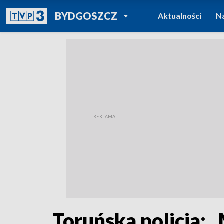
POWRÓT DO
BYDGOSZCZ
Aktualności
N
TVP REGIONY
Toruńska policja: 