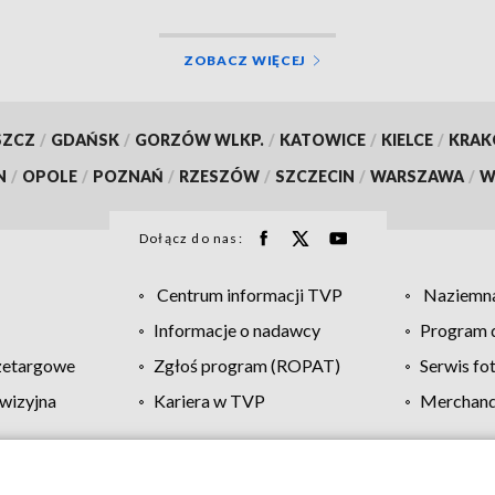
ZOBACZ WIĘCEJ
SZCZ
/
GDAŃSK
/
GORZÓW WLKP.
/
KATOWICE
/
KIELCE
/
KRA
N
/
OPOLE
/
POZNAŃ
/
RZESZÓW
/
SZCZECIN
/
WARSZAWA
/
W
Dołącz do nas:
Centrum informacji TVP
Naziemna
Informacje o nadawcy
Program d
zetargowe
Zgłoś program (ROPAT)
Serwis fo
wizyjna
Kariera w TVP
Merchandi