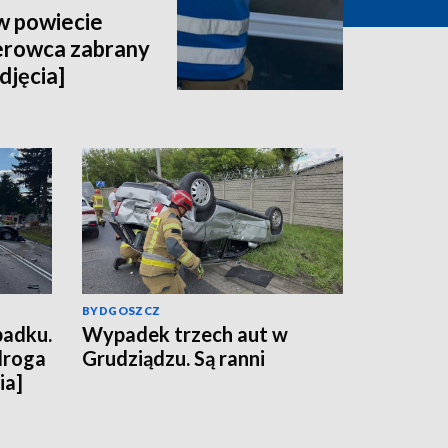
 powiecie
erowca zabrany
djęcia]
BYDGOSZCZ
padku.
Wypadek trzech aut w
droga
Grudziądzu. Są ranni
ia]