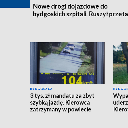
Nowe drogi dojazdowe do
bydgoskich szpitali. Ruszył przet
BYDGOSZCZ
BYDGO
3 tys. zł mandatu za zbyt
Wypa
szybką jazdę. Kierowca
uderz
zatrzymany w powiecie
Kiero
radziejowskim
wypad