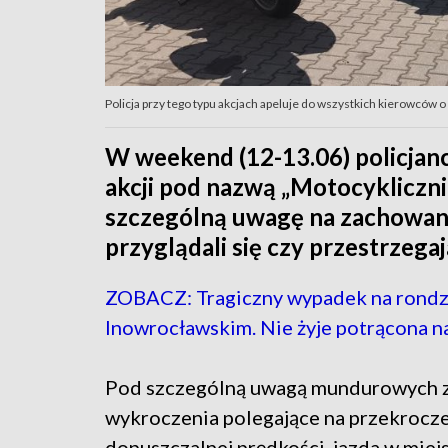
Policja przy tego typu akcjach apeluje do wszystkich kierowców 
W weekend (12-13.06) policjanci
akcji pod nazwą „Motocykliczni
szczególną uwagę na zachowania
przyglądali się czy przestrzeg
ZOBACZ: Tragiczny wypadek na rondz
Inowrocławskim. Nie żyje potrącona n
Pod szczególną uwagą mundurowych zn
wykroczenia polegające na przekrocz
dopuszczalnej prędkości, jazda w miej