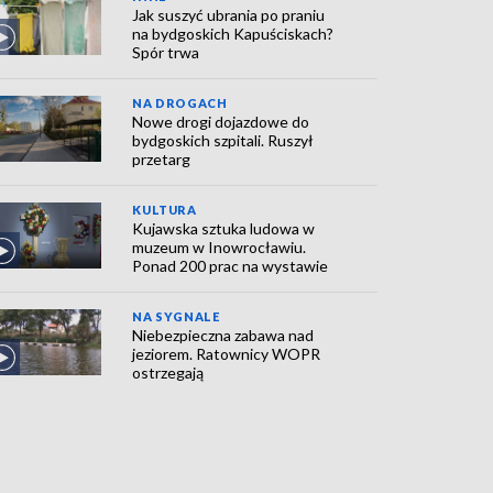
Jak suszyć ubrania po praniu
na bydgoskich Kapuściskach?
Spór trwa
NA DROGACH
Nowe drogi dojazdowe do
bydgoskich szpitali. Ruszył
przetarg
KULTURA
Kujawska sztuka ludowa w
muzeum w Inowrocławiu.
Ponad 200 prac na wystawie
NA SYGNALE
Niebezpieczna zabawa nad
jeziorem. Ratownicy WOPR
ostrzegają