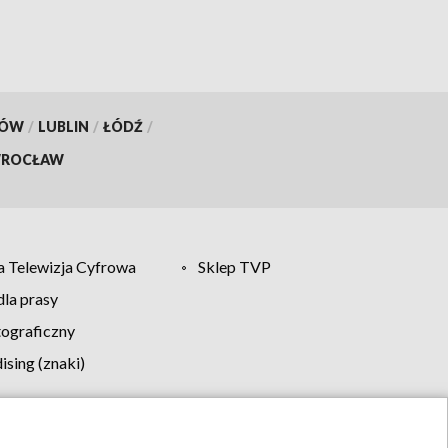
KÓW
/
LUBLIN
/
ŁÓDŹ
/
ROCŁAW
 Telewizja Cyfrowa
Sklep TVP
la prasy
tograficzny
sing (znaki)