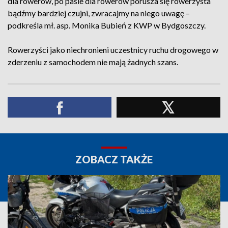
dla rowerów, po pasie dla rowerów porusza się rowerzysta
bądźmy bardziej czujni, zwracajmy na niego uwagę –
podkreśla mł. asp. Monika Bubień z KWP w Bydgoszczy.
Rowerzyści jako niechronieni uczestnicy ruchu drogowego w
zderzeniu z samochodem nie mają żadnych szans.
ZOBACZ TAKŻE