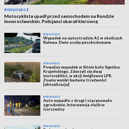
BYDGOSZCZ
Motocyklista upadł przed samochodem na Rondzie
Inowrocławskim. Policjanci ukarali kierowcę
BYDGOSZCZ
Wypadek na autostradzie A1 w okolicach
Rulewa. Dwie osoby poszkodowane
BYDGOSZCZ
Poważny wypadek w Sitnie koło Sępólna
Krajeńskiego. Zderzyli się dwaj
motocykliści, w akcji śmigłowce LPR.
Znamy wyniki badania trzeźwości
[aktualizacja]
BYDGOSZCZ
Auto wypadło z drogi i staranowało
ogrodzenie. Interwencja służb w
Gorczenicy
BYDGOSZCZ