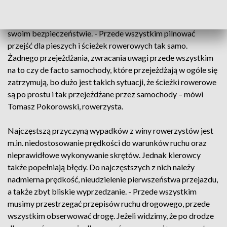
To idealny czas na rowerową wycieczkę. Rowerzyści
wybierając się w trasę powinni pamiętać przede wszystkim o
swoim bezpieczeństwie. - Przede wszystkim pilnować
przejść dla pieszych i ścieżek rowerowych tak samo.
Żadnego przejeżdżania, zwracania uwagi przede wszystkim
na to czy de facto samochody, które przejeżdżają w ogóle się
zatrzymują, bo dużo jest takich sytuacji, że ścieżki rowerowe
są po prostu i tak przejeżdżane przez samochody – mówi
Tomasz Pokorowski, rowerzysta.
Najczęstszą przyczyną wypadków z winy rowerzystów jest
m.in. niedostosowanie prędkości do warunków ruchu oraz
nieprawidłowe wykonywanie skrętów. Jednak kierowcy
także popełniają błędy. Do najczęstszych z nich należy
nadmierna prędkość, nieudzielenie pierwszeństwa przejazdu,
a także zbyt bliskie wyprzedzanie. - Przede wszystkim
musimy przestrzegać przepisów ruchu drogowego, przede
wszystkim obserwować drogę. Jeżeli widzimy, że po drodze