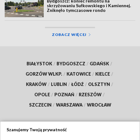
Bydgoszcz: koniec remontu na
skrzyżowaniu Sułkowskiego i Kamiennej.
Zniknęło tymczasowe rondo
ZOBACZ WIĘCEJ
BIAŁYSTOK
/
BYDGOSZCZ
/
GDAŃSK
/
GORZÓW WLKP.
/
KATOWICE
/
KIELCE
/
KRAKÓW
/
LUBLIN
/
ŁÓDŹ
/
OLSZTYN
/
OPOLE
/
POZNAŃ
/
RZESZÓW
/
SZCZECIN
/
WARSZAWA
/
WROCŁAW
Szanujemy Twoją prywatność
Dołącz do nas: