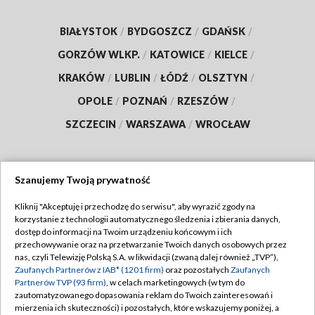
BIAŁYSTOK
/
BYDGOSZCZ
/
GDAŃSK
/
GORZÓW WLKP.
/
KATOWICE
/
KIELCE
/
KRAKÓW
/
LUBLIN
/
ŁÓDŹ
/
OLSZTYN
/
OPOLE
/
POZNAŃ
/
RZESZÓW
/
SZCZECIN
/
WARSZAWA
/
WROCŁAW
Szanujemy Twoją prywatność
Dołącz do nas:
Kliknij "Akceptuję i przechodzę do serwisu", aby wyrazić zgody na
korzystanie z technologii automatycznego śledzenia i zbierania danych,
TVP
dostęp do informacji na Twoim urządzeniu końcowym i ich
Abonament TVP
przechowywanie oraz na przetwarzanie Twoich danych osobowych przez
Regulamin TVP
nas, czyli Telewizję Polską S.A. w likwidacji (zwaną dalej również „TVP”),
Emisja w TVP
Polityka prywatności
Zaufanych Partnerów z IAB* (1201 firm)
oraz pozostałych
Zaufanych
Partnerów TVP (93 firm)
, w celach marketingowych (w tym do
Centrum informacji TVP
Moje zgody
zautomatyzowanego dopasowania reklam do Twoich zainteresowań i
mierzenia ich skuteczności) i pozostałych, które wskazujemy poniżej, a
Naziemna Telewizja Cyfrowa