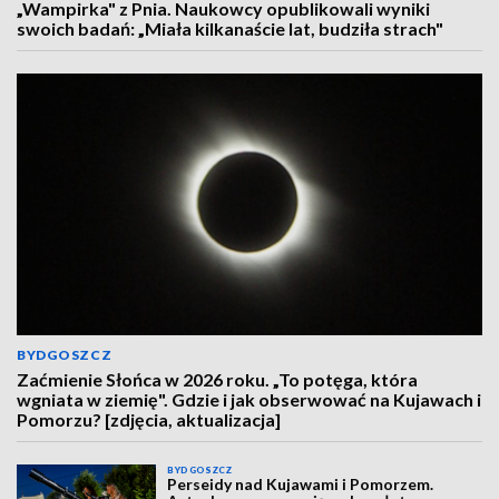
„Wampirka" z Pnia. Naukowcy opublikowali wyniki
swoich badań: „Miała kilkanaście lat, budziła strach"
BYDGOSZCZ
Zaćmienie Słońca w 2026 roku. „To potęga, która
wgniata w ziemię". Gdzie i jak obserwować na Kujawach i
Pomorzu? [zdjęcia, aktualizacja]
BYDGOSZCZ
Perseidy nad Kujawami i Pomorzem.