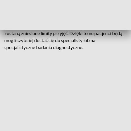
lipca do 31 grudnia 2021 r.
Resort zdrowia zwraca uwagę, że aby zwiększyć dostępność
do lekarzy specjalistów, także od 1 lipca do końca 2021 r.
zostaną zniesione limity przyjęć. Dzięki temu pacjenci będą
mogli szybciej dostać się do specjalisty lub na
specjalistyczne badania diagnostyczne.