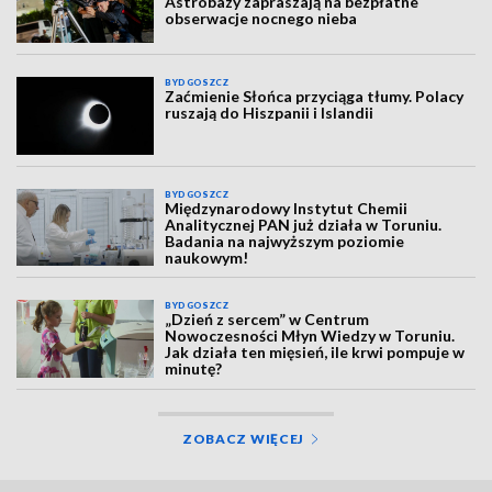
Astrobazy zapraszają na bezpłatne
obserwacje nocnego nieba
BYDGOSZCZ
Zaćmienie Słońca przyciąga tłumy. Polacy
ruszają do Hiszpanii i Islandii
BYDGOSZCZ
Międzynarodowy Instytut Chemii
Analitycznej PAN już działa w Toruniu.
Badania na najwyższym poziomie
naukowym!
BYDGOSZCZ
„Dzień z sercem” w Centrum
Nowoczesności Młyn Wiedzy w Toruniu.
Jak działa ten mięsień, ile krwi pompuje w
minutę?
ZOBACZ WIĘCEJ