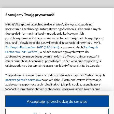
Szanujemy Twoją prywatność
Dołącz do nas:
Kliknij "Akceptuję i przechodzę do serwisu", aby wyrazić zgody na
korzystanie z technologii automatycznego śledzenia i zbierania danych,
TVP
dostęp do informacji na Twoim urządzeniu końcowym i ich
Abonament TVP
przechowywanie oraz na przetwarzanie Twoich danych osobowych przez
Regulamin TVP
nas, czyli Telewizję Polską S.A. w likwidacji (zwaną dalej również „TVP”),
Emisja w TVP
Zaufanych Partnerów z IAB* (1201 firm)
oraz pozostałych
Zaufanych
Polityka prywatności
Partnerów TVP (93 firm)
, w celach marketingowych (w tym do
Centrum informacji TVP
Moje zgody
zautomatyzowanego dopasowania reklam do Twoich zainteresowań i
mierzenia ich skuteczności) i pozostałych, które wskazujemy poniżej, a
Naziemna Telewizja Cyfrowa
Pomoc
także zgody na udostępnianie przez nas identyfikatora PPID do Google.
Sklep TVP
Biuro reklamy
Twoje dane osobowe zbierane podczas odwiedzania przez Ciebie naszych
Rada Programowa
poszczególnych serwisów
zwanych dalej „Portalem”, w tym informacje
Kontakt
zapisywane za pomocą technologii takich jak: pliki cookie, sygnalizatory
System NOS
WWW lub innych podobnych technologii umożliwiających świadczenie
dopasowanych i bezpiecznych usług, personalizację treści oraz reklam,
Informacje o nadawcy
Kanały
udostępnianie funkcji mediów społecznościowych oraz analizowanie
Akceptuję i przechodzę do serwisu
ruchu w Internecie.
Program dla prasy
©2026 Telewizja Polska S.A. w likwidacji
Biuro Reklamy
Twoje dane osobowe zbierane podczas odwiedzania przez Ciebie