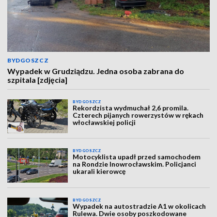
BYDGOSZCZ
Wypadek w Grudziądzu. Jedna osoba zabrana do
szpitala [zdjęcia]
BYDGOSZCZ
Rekordzista wydmuchał 2,6 promila.
Czterech pijanych rowerzystów w rękach
włocławskiej policji
BYDGOSZCZ
Motocyklista upadł przed samochodem
na Rondzie Inowrocławskim. Policjanci
ukarali kierowcę
BYDGOSZCZ
Wypadek na autostradzie A1 w okolicach
Rulewa. Dwie osoby poszkodowane