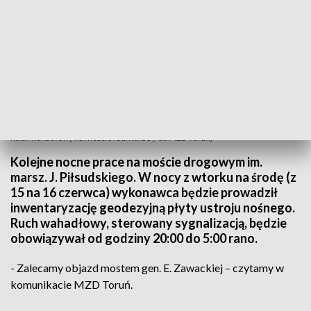
Ruch wahadłowy na moście i bulwarze (fot. MZD Toruń)
Kolejne nocne prace na moście drogowym im.
marsz. J. Piłsudskiego. W nocy z wtorku na środę (z
15 na 16 czerwca) wykonawca będzie prowadził
inwentaryzację geodezyjną płyty ustroju nośnego.
Ruch wahadłowy, sterowany sygnalizacją, będzie
obowiązywał od godziny 20:00 do 5:00 rano.
- Zalecamy objazd mostem gen. E. Zawackiej – czytamy w
komunikacie MZD Toruń.