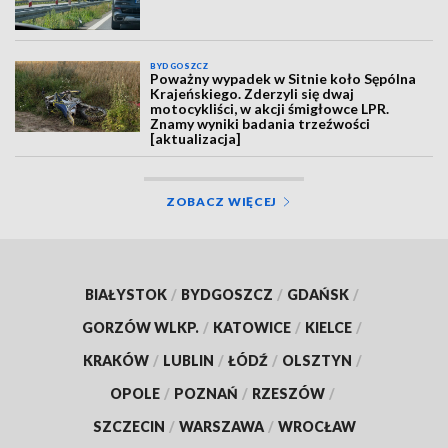
BYDGOSZCZ
Poważny wypadek w Sitnie koło Sępólna
Krajeńskiego. Zderzyli się dwaj
motocykliści, w akcji śmigłowce LPR.
Znamy wyniki badania trzeźwości
[aktualizacja]
ZOBACZ WIĘCEJ
BIAŁYSTOK
/
BYDGOSZCZ
/
GDAŃSK
/
GORZÓW WLKP.
/
KATOWICE
/
KIELCE
/
KRAKÓW
/
LUBLIN
/
ŁÓDŹ
/
OLSZTYN
/
OPOLE
/
POZNAŃ
/
RZESZÓW
/
SZCZECIN
/
WARSZAWA
/
WROCŁAW