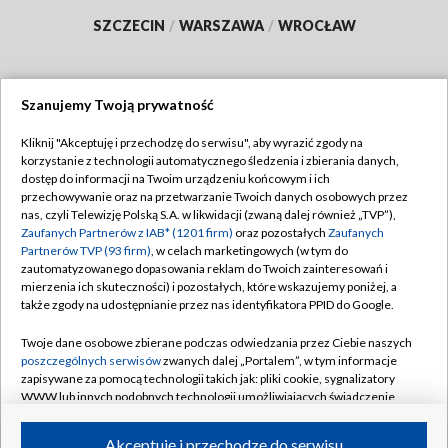
SZCZECIN
/
WARSZAWA
/
WROCŁAW
Szanujemy Twoją prywatność
Dołącz do nas:
Kliknij "Akceptuję i przechodzę do serwisu", aby wyrazić zgody na
korzystanie z technologii automatycznego śledzenia i zbierania danych,
TVP
dostęp do informacji na Twoim urządzeniu końcowym i ich
Abonament TVP
przechowywanie oraz na przetwarzanie Twoich danych osobowych przez
Regulamin TVP
nas, czyli Telewizję Polską S.A. w likwidacji (zwaną dalej również „TVP”),
Emisja w TVP
Polityka prywatności
Zaufanych Partnerów z IAB* (1201 firm)
oraz pozostałych
Zaufanych
Partnerów TVP (93 firm)
, w celach marketingowych (w tym do
Centrum informacji TVP
Moje zgody
zautomatyzowanego dopasowania reklam do Twoich zainteresowań i
mierzenia ich skuteczności) i pozostałych, które wskazujemy poniżej, a
Naziemna Telewizja Cyfrowa
Pomoc
także zgody na udostępnianie przez nas identyfikatora PPID do Google.
Sklep TVP
Biuro reklamy
Twoje dane osobowe zbierane podczas odwiedzania przez Ciebie naszych
Rada Programowa
Kontakt
poszczególnych serwisów
zwanych dalej „Portalem”, w tym informacje
zapisywane za pomocą technologii takich jak: pliki cookie, sygnalizatory
System NOS
WWW lub innych podobnych technologii umożliwiających świadczenie
dopasowanych i bezpiecznych usług, personalizację treści oraz reklam,
Informacje o nadawcy
Kanały
udostępnianie funkcji mediów społecznościowych oraz analizowanie
Akceptuję i przechodzę do serwisu