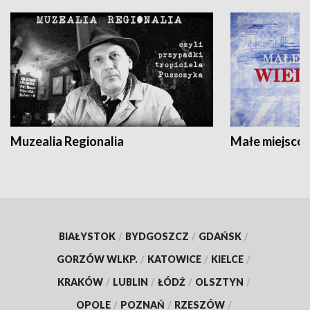
Muzealia Regionalia
Małe miejscow
BIAŁYSTOK
/
BYDGOSZCZ
/
GDAŃSK
/
GORZÓW WLKP.
/
KATOWICE
/
KIELCE
/
KRAKÓW
/
LUBLIN
/
ŁÓDŹ
/
OLSZTYN
/
OPOLE
/
POZNAŃ
/
RZESZÓW
/