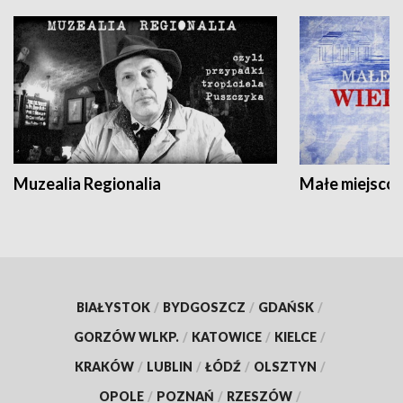
Muzealia Regionalia
Małe miejscow
BIAŁYSTOK
/
BYDGOSZCZ
/
GDAŃSK
/
GORZÓW WLKP.
/
KATOWICE
/
KIELCE
/
KRAKÓW
/
LUBLIN
/
ŁÓDŹ
/
OLSZTYN
/
OPOLE
/
POZNAŃ
/
RZESZÓW
/