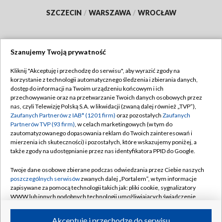
SZCZECIN
/
WARSZAWA
/
WROCŁAW
Szanujemy Twoją prywatność
Dołącz do nas:
Kliknij "Akceptuję i przechodzę do serwisu", aby wyrazić zgody na
korzystanie z technologii automatycznego śledzenia i zbierania danych,
TVP
dostęp do informacji na Twoim urządzeniu końcowym i ich
Abonament TVP
przechowywanie oraz na przetwarzanie Twoich danych osobowych przez
Regulamin TVP
nas, czyli Telewizję Polską S.A. w likwidacji (zwaną dalej również „TVP”),
Emisja w TVP
Polityka prywatności
Zaufanych Partnerów z IAB* (1201 firm)
oraz pozostałych
Zaufanych
Partnerów TVP (93 firm)
, w celach marketingowych (w tym do
Centrum informacji TVP
Moje zgody
zautomatyzowanego dopasowania reklam do Twoich zainteresowań i
mierzenia ich skuteczności) i pozostałych, które wskazujemy poniżej, a
Naziemna Telewizja Cyfrowa
Pomoc
także zgody na udostępnianie przez nas identyfikatora PPID do Google.
Sklep TVP
Biuro reklamy
Twoje dane osobowe zbierane podczas odwiedzania przez Ciebie naszych
Rada Programowa
Kontakt
poszczególnych serwisów
zwanych dalej „Portalem”, w tym informacje
zapisywane za pomocą technologii takich jak: pliki cookie, sygnalizatory
System NOS
WWW lub innych podobnych technologii umożliwiających świadczenie
dopasowanych i bezpiecznych usług, personalizację treści oraz reklam,
Informacje o nadawcy
Kanały
udostępnianie funkcji mediów społecznościowych oraz analizowanie
Akceptuję i przechodzę do serwisu