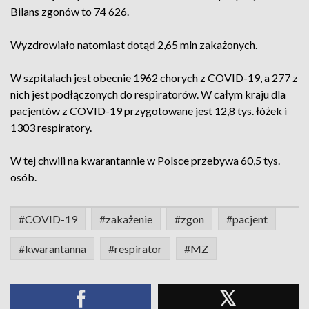
Bilans zgonów to 74 626.
Wyzdrowiało natomiast dotąd 2,65 mln zakażonych.
W szpitalach jest obecnie 1962 chorych z COVID-19, a 277 z
nich jest podłączonych do respiratorów. W całym kraju dla
pacjentów z COVID-19 przygotowane jest 12,8 tys. łóżek i
1303 respiratory.
W tej chwili na kwarantannie w Polsce przebywa 60,5 tys.
osób.
#COVID-19
#zakażenie
#zgon
#pacjent
#kwarantanna
#respirator
#MZ