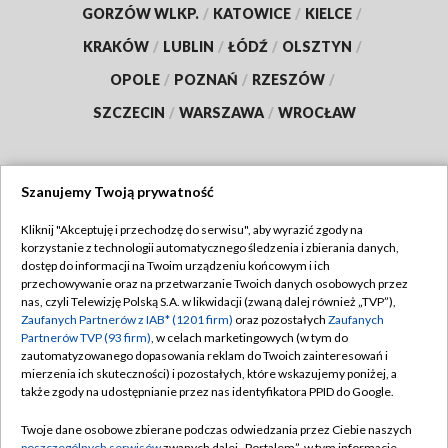
GORZÓW WLKP.
/
KATOWICE
/
KIELCE
/
KRAKÓW
/
LUBLIN
/
ŁÓDŹ
/
OLSZTYN
/
OPOLE
/
POZNAŃ
/
RZESZÓW
/
SZCZECIN
/
WARSZAWA
/
WROCŁAW
Szanujemy Twoją prywatność
Dołącz do nas:
Kliknij "Akceptuję i przechodzę do serwisu", aby wyrazić zgody na
korzystanie z technologii automatycznego śledzenia i zbierania danych,
TVP
dostęp do informacji na Twoim urządzeniu końcowym i ich
Abonament TVP
przechowywanie oraz na przetwarzanie Twoich danych osobowych przez
Regulamin TVP
nas, czyli Telewizję Polską S.A. w likwidacji (zwaną dalej również „TVP”),
Emisja w TVP
Polityka prywatności
Zaufanych Partnerów z IAB* (1201 firm)
oraz pozostałych
Zaufanych
Partnerów TVP (93 firm)
, w celach marketingowych (w tym do
Centrum informacji TVP
Moje zgody
zautomatyzowanego dopasowania reklam do Twoich zainteresowań i
mierzenia ich skuteczności) i pozostałych, które wskazujemy poniżej, a
Naziemna Telewizja Cyfrowa
Pomoc
także zgody na udostępnianie przez nas identyfikatora PPID do Google.
Sklep TVP
Biuro reklamy
Twoje dane osobowe zbierane podczas odwiedzania przez Ciebie naszych
Rada Programowa
poszczególnych serwisów
zwanych dalej „Portalem”, w tym informacje