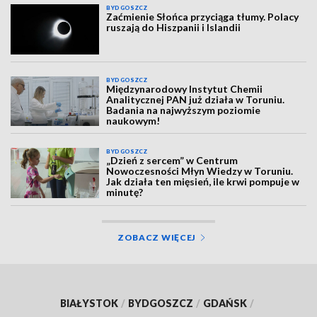
BYDGOSZCZ
Zaćmienie Słońca przyciąga tłumy. Polacy
ruszają do Hiszpanii i Islandii
BYDGOSZCZ
Międzynarodowy Instytut Chemii
Analitycznej PAN już działa w Toruniu.
Badania na najwyższym poziomie
naukowym!
BYDGOSZCZ
„Dzień z sercem” w Centrum
Nowoczesności Młyn Wiedzy w Toruniu.
Jak działa ten mięsień, ile krwi pompuje w
minutę?
ZOBACZ WIĘCEJ
BIAŁYSTOK
/
BYDGOSZCZ
/
GDAŃSK
/