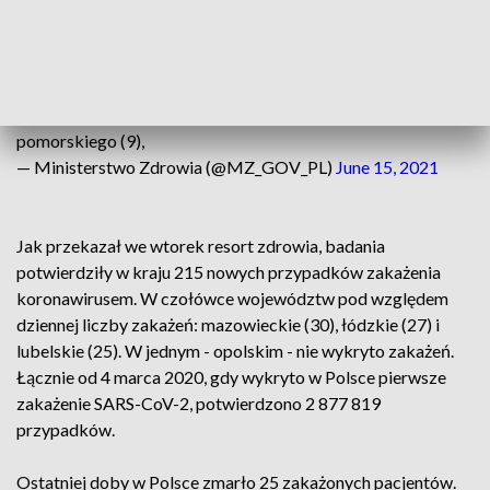
Mamy 215 nowych i potwierdzonych przypadków zakażenia
#koronawirus
z województw: mazowieckiego (30),
łódzkiego (27), lubelskiego (25), śląskiego (23),
wielkopolskiego (21), dolnośląskiego (14),
zachodniopomorskiego (13), małopolskiego (12),
pomorskiego (9),
— Ministerstwo Zdrowia (@MZ_GOV_PL)
June 15, 2021
Jak przekazał we wtorek resort zdrowia, badania
potwierdziły w kraju 215 nowych przypadków zakażenia
koronawirusem. W czołówce województw pod względem
dziennej liczby zakażeń: mazowieckie (30), łódzkie (27) i
lubelskie (25). W jednym - opolskim - nie wykryto zakażeń.
Łącznie od 4 marca 2020, gdy wykryto w Polsce pierwsze
zakażenie SARS-CoV-2, potwierdzono 2 877 819
przypadków.
Ostatniej doby w Polsce zmarło 25 zakażonych pacjentów.