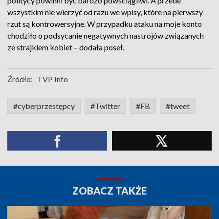
politycy powinni być bardzo powściągliwi. A przede
wszystkim nie wierzyć od razu we wpisy, które na pierwszy
rzut są kontrowersyjne. W przypadku ataku na moje konto
chodziło o podsycanie negatywnych nastrojów związanych
ze strajkiem kobiet – dodała poseł.
Źródło:
TVP Info
#cyberprzestępcy
#Twitter
#FB
#tweet
ZOBACZ TAKŻE