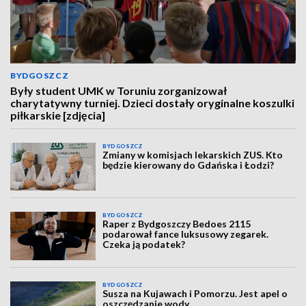
BYDGOSZCZ
Były student UMK w Toruniu zorganizował
charytatywny turniej. Dzieci dostały oryginalne koszulki
piłkarskie [zdjęcia]
BYDGOSZCZ
Zmiany w komisjach lekarskich ZUS. Kto
będzie kierowany do Gdańska i Łodzi?
BYDGOSZCZ
Raper z Bydgoszczy Bedoes 2115
podarował fance luksusowy zegarek.
Czeka ją podatek?
BYDGOSZCZ
Susza na Kujawach i Pomorzu. Jest apel o
oszczędzanie wody