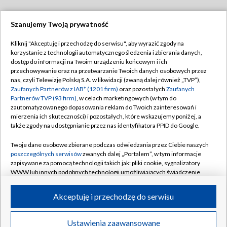
Szanujemy Twoją prywatność
Dołącz do nas:
Kliknij "Akceptuję i przechodzę do serwisu", aby wyrazić zgody na
korzystanie z technologii automatycznego śledzenia i zbierania danych,
TVP
dostęp do informacji na Twoim urządzeniu końcowym i ich
Abonament TVP
przechowywanie oraz na przetwarzanie Twoich danych osobowych przez
Regulamin TVP
nas, czyli Telewizję Polską S.A. w likwidacji (zwaną dalej również „TVP”),
Emisja w TVP
Polityka prywatności
Zaufanych Partnerów z IAB* (1201 firm)
oraz pozostałych
Zaufanych
Partnerów TVP (93 firm)
, w celach marketingowych (w tym do
Centrum informacji TVP
Moje zgody
zautomatyzowanego dopasowania reklam do Twoich zainteresowań i
mierzenia ich skuteczności) i pozostałych, które wskazujemy poniżej, a
Naziemna Telewizja Cyfrowa
Pomoc
także zgody na udostępnianie przez nas identyfikatora PPID do Google.
Sklep TVP
Biuro reklamy
Twoje dane osobowe zbierane podczas odwiedzania przez Ciebie naszych
Rada Programowa
Kontakt
poszczególnych serwisów
zwanych dalej „Portalem”, w tym informacje
zapisywane za pomocą technologii takich jak: pliki cookie, sygnalizatory
System NOS
WWW lub innych podobnych technologii umożliwiających świadczenie
dopasowanych i bezpiecznych usług, personalizację treści oraz reklam,
Informacje o nadawcy
Kanały
udostępnianie funkcji mediów społecznościowych oraz analizowanie
Akceptuję i przechodzę do serwisu
ruchu w Internecie.
Program dla prasy
©2026 Telewizja Polska S.A. w likwidacji
Biuro Reklamy
Twoje dane osobowe zbierane podczas odwiedzania przez Ciebie
Ustawienia zaawansowane