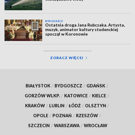
BYDGOSZCZ
Ostatnia droga Jana Rubczaka. Artysta,
muzyk, animator kultury studenckiej
spoczął w Koronowie
ZOBACZ WIĘCEJ
BIAŁYSTOK
/
BYDGOSZCZ
/
GDAŃSK
/
GORZÓW WLKP.
/
KATOWICE
/
KIELCE
/
KRAKÓW
/
LUBLIN
/
ŁÓDŹ
/
OLSZTYN
/
OPOLE
/
POZNAŃ
/
RZESZÓW
/
SZCZECIN
/
WARSZAWA
/
WROCŁAW