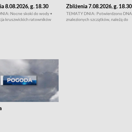
ia 8.08.2026, g. 18.30
Zbliżenia 7.08.2026, g. 18.30
IA: Nocne skoki do wody •
TEMATY DNIA: Potwierdzono DNA
cja kruszwickich ratowników
znalezionych szczątków, należą do
ła zapobiec tragedii • Koniec
zaginionej Jowity Zielińskiej • Tragi
Rondzie Fordońskim • Na Wyspie
finał prac serwisowych w studni w 
j świętowano urodziny Mariana
Kujawskim • Festiwal dziewięciu wz
go • Kujawski Festiwal Pieśni
w Chełmnie i Festiwal Wisły w kilku
w Inowrocławiu • Rekord w
miastach regionu • Problem z realiza
ogórków w gminie Łasin
recept po spaleniu apteki w Bydgos
Dalszy ciąg sąsiedzkiego sporu o
wywieszanie prania
a