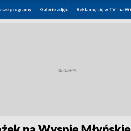
asze programy
Galerie zdjęć
Reklamuj się w TV i na
żek na Wyspie Młyńskiej 