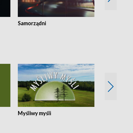
Samorządni
Wspólna sp
Myśliwy myśli
Spotkania z 