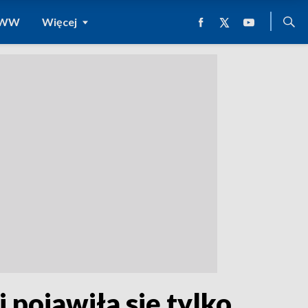
 WWW
Więcej
pojawiła się tylko