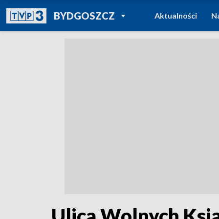
POWRÓT DO
BYDGOSZCZ
Aktualności
N
TVP REGIONY
Ulica Wolnych Ksią