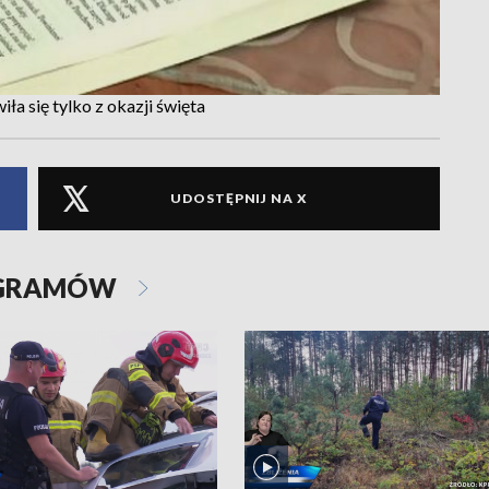
a się tylko z okazji święta
UDOSTĘPNIJ NA X
OGRAMÓW