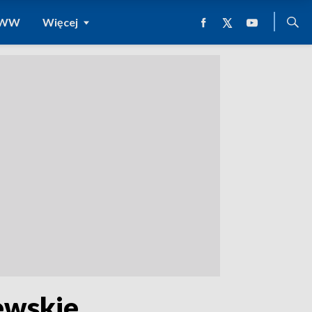
 WWW
Więcej
ewskie