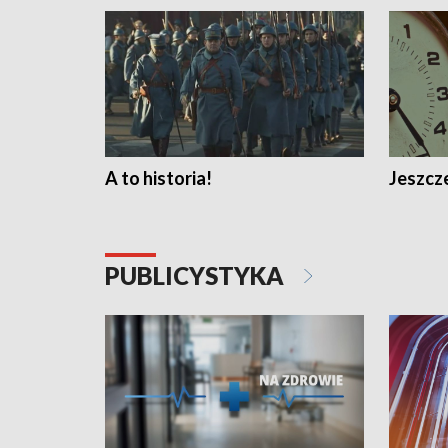
A to historia!
Jeszcze
PUBLICYSTYKA