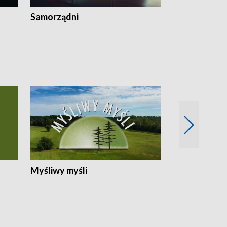
Samorządni
Wspólna sp
Myśliwy myśli
Spotkania z 