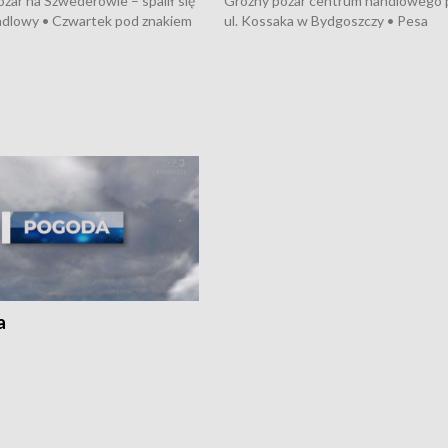
żar na Szwederowie – spalił się
Groźny pożar centrum handlowego 
ndlowy • Czwartek pod znakiem
ul. Kossaka w Bydgoszczy • Pesa
burz • Dobre prognozy dla
wyprodukuje nowoczesne,
 – rolnicy mogą liczyć na
energooszczędne pociągi dla Polregi
lony • Akcja porodowa na trasie
Zmiany w przepisach o pomocy
uń – pomógł policyjny patrol •
społecznej • Przed nami 10. jubileu
my na kolejną odsłonę programu
Festiwal Wisły
ato”
a