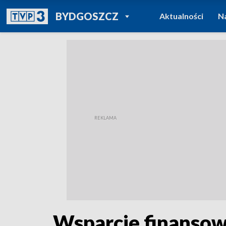
POWRÓT DO
BYDGOSZCZ
Aktualności
N
TVP REGIONY
Wsparcie finansow