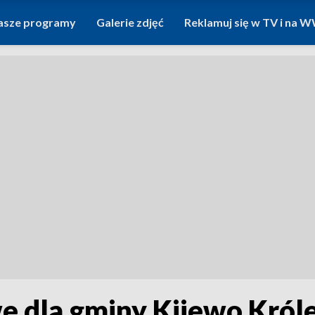
asze programy
Galerie zdjęć
Reklamuj się w TV i na
e dla gminy Kijewo Król