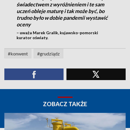
świadectwem z wyróżnieniem i te sam
uczeń obleje maturę i tak może być, bo
trudno było w dobie pandemii wystawić
oceny
– uważa Marek Gralik, kujawsko-pomorski
kurator oświaty.
#konwent
#grudziądz
ZOBACZ TAKŻE