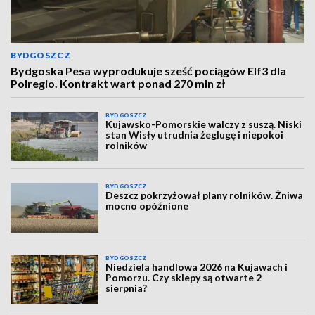
BYDGOSZCZ
Bydgoska Pesa wyprodukuje sześć pociągów Elf3 dla
Polregio. Kontrakt wart ponad 270 mln zł
BYDGOSZCZ
Kujawsko-Pomorskie walczy z suszą. Niski
stan Wisły utrudnia żeglugę i niepokoi
rolników
BYDGOSZCZ
Deszcz pokrzyżował plany rolników. Żniwa
mocno opóźnione
BYDGOSZCZ
Niedziela handlowa 2026 na Kujawach i
Pomorzu. Czy sklepy są otwarte 2
sierpnia?