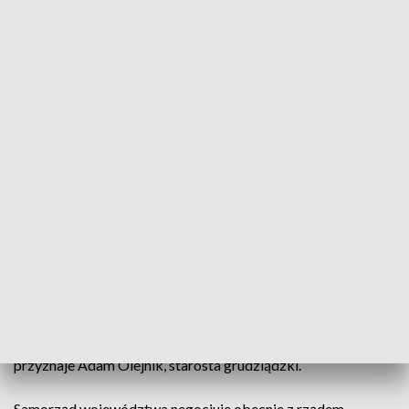
Jesteśmy przed kolejnymi, podobnymi,
które po pierwsze wpisują się w Nowy
Ład, po drugie będą odpowiedzią na
zmiany podatkowe, które nas czekają.
Celem rządu będzie zwiększenie ilości
inwestycji w samorządach
– informuje Mikołaj Bogdanowicz, wojewoda
kujawsko-pomorski.
Konwent starostów to także okazja do rozmowy o
potrzebach i oczekiwaniach samorządowców. - Czekamy na
dokument w zakresie strategii województwa, bo ten
dokument będzie dla nas wyznacznikiem do tworzeniach
strategii powiatowych i tu mówię o środkach unijnych, w
których perspektywę właśnie wchodzimy, czekamy także na
konkretne plany dotyczące Krajowego Planu Odbudowy –
przyznaje Adam Olejnik, starosta grudziądzki.
Samorząd województwa negocjuje obecnie z rządem