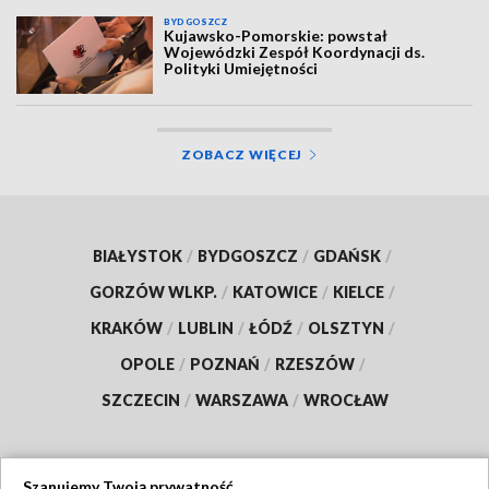
BYDGOSZCZ
Kujawsko-Pomorskie: powstał
Wojewódzki Zespół Koordynacji ds.
Polityki Umiejętności
ZOBACZ WIĘCEJ
BIAŁYSTOK
/
BYDGOSZCZ
/
GDAŃSK
/
GORZÓW WLKP.
/
KATOWICE
/
KIELCE
/
KRAKÓW
/
LUBLIN
/
ŁÓDŹ
/
OLSZTYN
/
OPOLE
/
POZNAŃ
/
RZESZÓW
/
SZCZECIN
/
WARSZAWA
/
WROCŁAW
Szanujemy Twoją prywatność