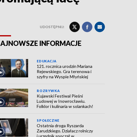
UDOSTĘPNIJ:
AJNOWSZE INFORMACJE
EDUKACJA
121. rocznica urodzin Mariana
Rejewskiego. Gra terenowa i
szyfry na Wyspie Młyńskiej
ROZRYWKA
Kujawski Festiwal Pieśni
Ludowej w Inowrocławiu.
Folklor i kulinaria w solankach!
SPOŁECZNE
Ostatnia droga Ryszarda
Zarudzkiego. Działacz rolniczy
i urzędnik spoczął w