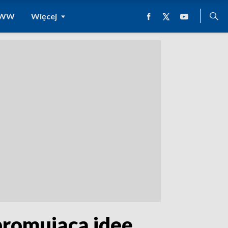
 WWW
Więcej
promującą ideę