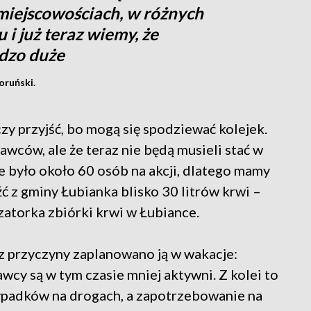
miejscowościach, w różnych
i już teraz wiemy, że
rdzo duże
oruński.
czy przyjść, bo mogą się spodziewać kolejek.
wców, ale że teraz nie będą musieli stać w
 było około 60 osób na akcji, dlatego mamy
źć z gminy Łubianka blisko 30 litrów krwi –
atorka zbiórki krwi w Łubiance.
z przyczyny zaplanowano ją w wakacje:
awcy są w tym czasie mniej aktywni. Z kolei to
ypadków na drogach, a zapotrzebowanie na