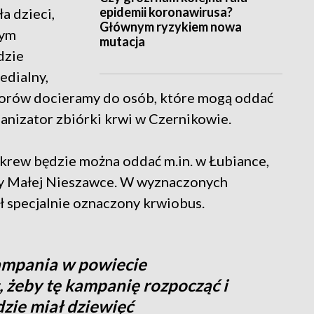
epidemii koronawirusa?
a dzieci,
Głównym ryzykiem nowa
rym
mutacja
dzie
edialny,
atorów docieramy do osób, które mogą oddać
anizator zbiórki krwi w Czernikowie.
krew będzie można oddać m.in. w Łubiance,
zy Małej Nieszawce. W wyznaczonych
ł specjalnie oznaczony krwiobus.
kampania w powiecie
, żeby tę kampanię rozpocząć i
zie miał dziewięć