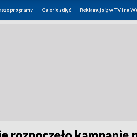
asze programy
Galerie zdjęć
Reklamuj się w TV i na
ie rozpoczęło kampanię 