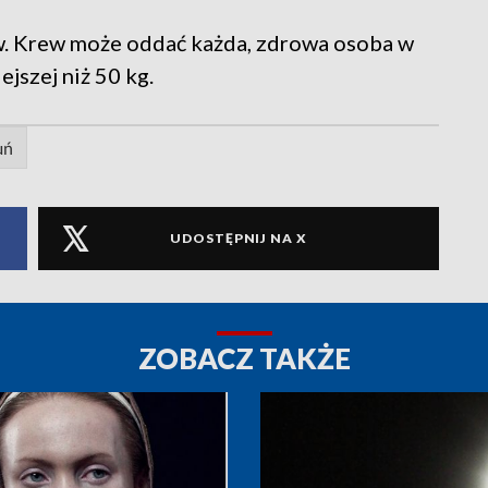
w. Krew może oddać każda, zdrowa osoba w
ejszej niż 50 kg.
uń
UDOSTĘPNIJ NA X
ZOBACZ TAKŻE