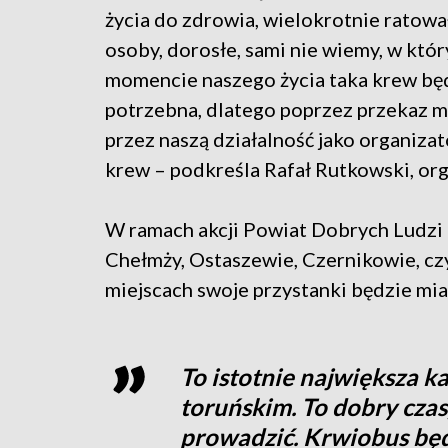
życia do zdrowia, wielokrotnie ratował
osoby, dorosłe, sami nie wiemy, w któ
momencie naszego życia taka krew bę
potrzebna, dlatego poprzez przekaz m
przez naszą działalność jako organiz
krew – podkreśla Rafał Rutkowski, org
W ramach akcji Powiat Dobrych Ludzi 
Chełmży, Ostaszewie, Czernikowie, c
miejscach swoje przystanki będzie mia
To istotnie największa 
toruńskim. To dobry czas
prowadzić. Krwiobus będ