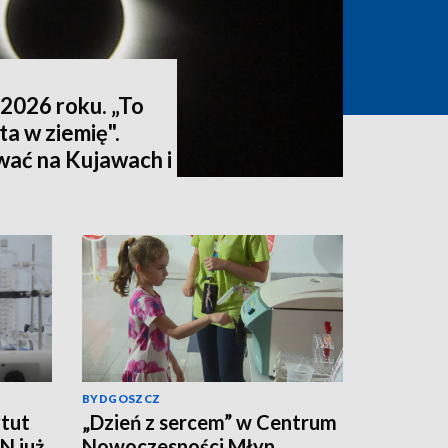
2026 roku. „To
ta w ziemię".
wać na Kujawach i
ktualizacja]
BYDGOSZCZ
tut
„Dzień z sercem” w Centrum
N już
Nowoczesności Młyn