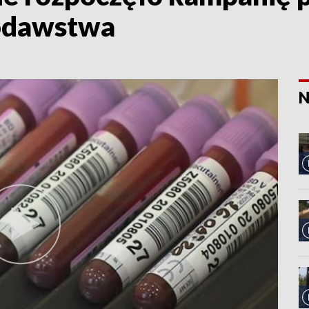
odawstwa
N