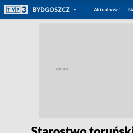
POWRÓT DO
BYDGOSZCZ
Aktualności
N
TVP REGIONY
Starostwo toruńsk