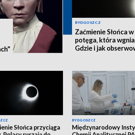
BYDGOSZCZ
Zaćmienie Słońca w 
potęga, która wgnia
:
Gdzie i jak obserwo
ach"
Pomorzu? [zdjęcia, a
SZCZ
BYDGOSZCZ
enie Słońca przyciąga
Międzynarodowy Insty
. Polacy ruszają do
Chemii Analitycznej PA