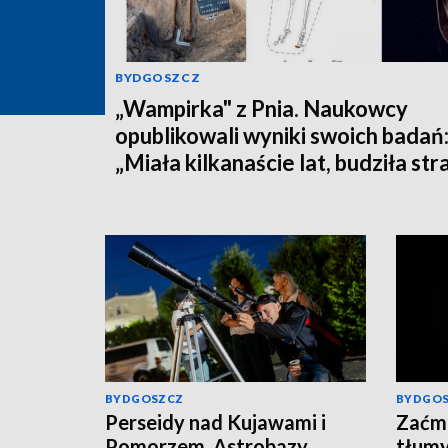
BYDGOSZCZ
„Wampirka" z Pnia. Naukowcy
opublikowali wyniki swoich badań
„Miała kilkanaście lat, budziła str
BYDGOSZCZ
BYDGO
Perseidy nad Kujawami i
Zaćmi
Pomorzem. Astrobazy
tłumy