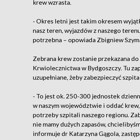
krew wzrasta.
- Okres letni jest takim okresem wyj
nasz teren, wyjazdów z naszego terenu
potrzebna – opowiada Zbigniew Szymań
Zebrana krew zostanie przekazana d
Krwiolecznictwa w Bydgoszczy. Tu zapa
uzupełniane, żeby zabezpieczyć szpita
- To jest ok. 250-300 jednostek dzienn
w naszym województwie i oddać krew,
potrzeby szpitali naszego regionu. Za
nie mamy dużych zapasów, chcielibyś
informuje dr Katarzyna Gągola, zastę