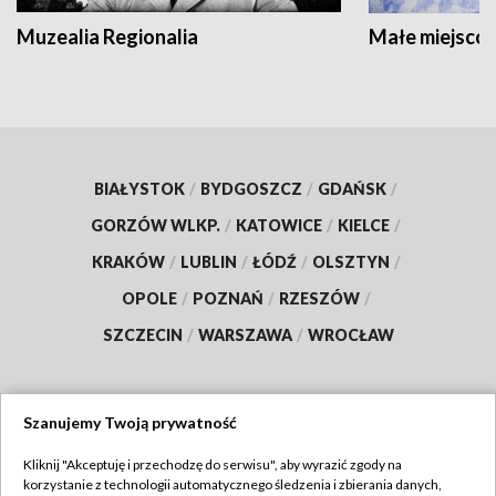
Muzealia Regionalia
Małe miejscow
BIAŁYSTOK
/
BYDGOSZCZ
/
GDAŃSK
/
GORZÓW WLKP.
/
KATOWICE
/
KIELCE
/
KRAKÓW
/
LUBLIN
/
ŁÓDŹ
/
OLSZTYN
/
OPOLE
/
POZNAŃ
/
RZESZÓW
/
SZCZECIN
/
WARSZAWA
/
WROCŁAW
Szanujemy Twoją prywatność
Dołącz do nas:
Kliknij "Akceptuję i przechodzę do serwisu", aby wyrazić zgody na
korzystanie z technologii automatycznego śledzenia i zbierania danych,
TVP