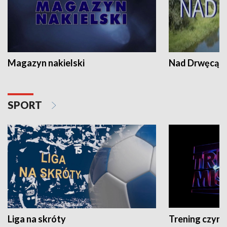
Magazyn nakielski
Nad Drwęcą
SPORT
Liga na skróty
Trening czyni 