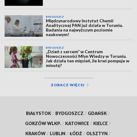
BYDGOSZCZ
Międzynarodowy Instytut Chemii
Analitycznej PAN już działa w Toruniu.
Badania na najwyższym poziomie
naukowym!
BYDGOSZCZ
„Dzień z sercem” w Centrum
Nowoczesności Młyn Wiedzy w Toruniu.
Jak działa ten mięsień, ile krwi pompuje w
minutę?
ZOBACZ WIĘCEJ
BIAŁYSTOK
/
BYDGOSZCZ
/
GDAŃSK
/
GORZÓW WLKP.
/
KATOWICE
/
KIELCE
/
KRAKÓW
/
LUBLIN
/
ŁÓDŹ
/
OLSZTYN
/