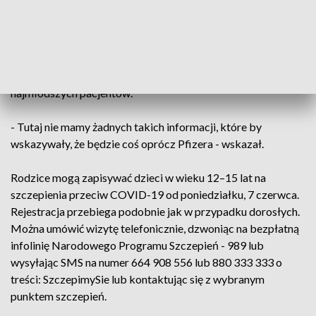
Ponadto minister dodał, że nie ma też informacji, które
wskazywałby na to, że inne preparaty - oprócz
dopuszczonego w tej grupie wiekowej Pfizera - zostały
dopuszczone w najbliższym czasie do szczepienia
najmłodszych pacjentów.
- Tutaj nie mamy żadnych takich informacji, które by
wskazywały, że będzie coś oprócz Pfizera - wskazał.
Rodzice mogą zapisywać dzieci w wieku 12–15 lat na
szczepienia przeciw COVID-19 od poniedziałku, 7 czerwca.
Rejestracja przebiega podobnie jak w przypadku dorosłych.
Można umówić wizytę telefonicznie, dzwoniąc na bezpłatną
infolinię Narodowego Programu Szczepień - 989 lub
wysyłając SMS na numer 664 908 556 lub 880 333 333 o
treści: SzczepimySie lub kontaktując się z wybranym
punktem szczepień.