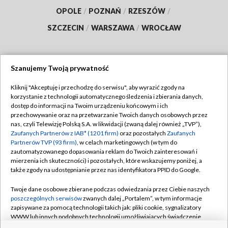
OPOLE
/
POZNAŃ
/
RZESZÓW
/
SZCZECIN
/
WARSZAWA
/
WROCŁAW
Szanujemy Twoją prywatność
Dołącz do nas:
Kliknij "Akceptuję i przechodzę do serwisu", aby wyrazić zgody na
korzystanie z technologii automatycznego śledzenia i zbierania danych,
TVP
dostęp do informacji na Twoim urządzeniu końcowym i ich
Abonament TVP
przechowywanie oraz na przetwarzanie Twoich danych osobowych przez
Regulamin TVP
nas, czyli Telewizję Polską S.A. w likwidacji (zwaną dalej również „TVP”),
Emisja w TVP
Polityka prywatności
Zaufanych Partnerów z IAB* (1201 firm)
oraz pozostałych
Zaufanych
Partnerów TVP (93 firm)
, w celach marketingowych (w tym do
Centrum informacji TVP
Moje zgody
zautomatyzowanego dopasowania reklam do Twoich zainteresowań i
mierzenia ich skuteczności) i pozostałych, które wskazujemy poniżej, a
Naziemna Telewizja Cyfrowa
Pomoc
także zgody na udostępnianie przez nas identyfikatora PPID do Google.
Sklep TVP
Biuro reklamy
Twoje dane osobowe zbierane podczas odwiedzania przez Ciebie naszych
Rada Programowa
Kontakt
poszczególnych serwisów
zwanych dalej „Portalem”, w tym informacje
zapisywane za pomocą technologii takich jak: pliki cookie, sygnalizatory
System NOS
WWW lub innych podobnych technologii umożliwiających świadczenie
dopasowanych i bezpiecznych usług, personalizację treści oraz reklam,