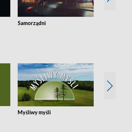
Samorządni
Wspólna sp
Myśliwy myśli
Spotkania z 