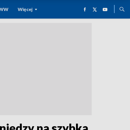
 WWW
Więcej
eniędzy na szybką