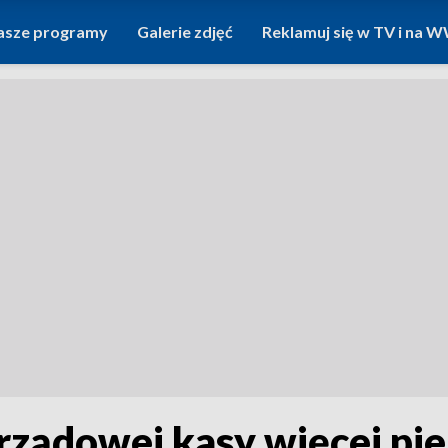
asze programy
Galerie zdjęć
Reklamuj się w TV i na
rządowej kasy więcej pi