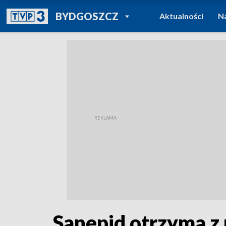
POWRÓT DO
BYDGOSZCZ
Aktualności
N
TVP REGIONY
Sanepid otrzyma z 