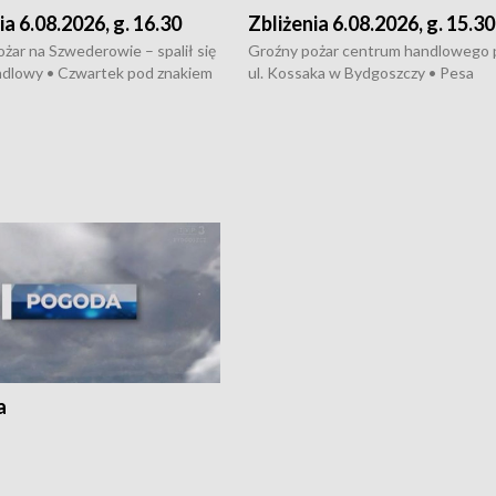
ia 6.08.2026, g. 16.30
Zbliżenia 6.08.2026, g. 15.30
żar na Szwederowie – spalił się
Groźny pożar centrum handlowego 
ndlowy • Czwartek pod znakiem
ul. Kossaka w Bydgoszczy • Pesa
burz • Dobre prognozy dla
wyprodukuje nowoczesne,
 – rolnicy mogą liczyć na
energooszczędne pociągi dla Polregi
lony • Akcja porodowa na trasie
Zmiany w przepisach o pomocy
uń – pomógł policyjny patrol •
społecznej • Przed nami 10. jubileu
my na kolejną odsłonę programu
Festiwal Wisły
ato”
a