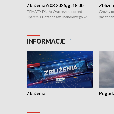
Zbliżenia 6.08.2026, g. 18.30
Zbliżen
TEMATY DNIA: Ostrzeżenie przed
Groźny po
upałem • Pożar pasażu handlowego w
pasaż ha
Bydgoszczy • Policja rozbiła lokalną siatkę
upałów i 
dealerską – grozi im do 12 lat więzienia •
kukurydzy
Akcja porodowa na trasie Rypin-Toruń –
wysokie p
pomógł policyjny patrol • Wyjątkowy
Rypin-Tor
INFORMACJE
projekt UMK w Toruniu
Zaprasza
„Studio L
Zbliżenia
Pogod