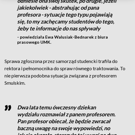
odniesie ona swój skutek, po drugie, jeżeli
jakiekolwiek - abstrahując od pana
profesora - sytuacje tego typu pojawiają
się, to my zachęcamy studentów do tego,
żeby te informacje do nas spływały
- powiedziała Ewa Walusiak-Bednarek z biura
prasowego UMK.
Sprawa zgłoszona przez samorząd studencki trafiła do
rektora i pełnomocnika do spraw równego traktowania. To
nie pierwsza podobna sytuacja związana z profesorem
Smulskim.
Dwa lata temu ówczesny dziekan
wydziału rozmawiał z panem profesorem.
Pan profesor obiecał, że będzie zwracał
baczną uwagę na swoje wypowiedzi, no