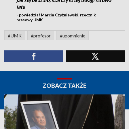
jak się okazało, starczyło tej uwagi na dwa
lata
- powiedział Marcin Czyżniewski, rzecznik
prasowy UMK.
#UMK
#profesor
#upomnienie
ZOBACZ TAKŻE