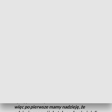
ZOBACZ: Kontrowersyjny wpis profesora UMK. Sprawą
zajmą się władze uczelni
Na toruńskiej polonistyce zawrzało pod koniec maja tego
roku po tym, gdy wykładowca prof. Jerzy Smulski
skomentował, w mediach społecznościowych zdjęcie
promujące wydział, na którym było widać jedną ze studentek
uczelni. Profesor Smulski napisał: "Ta pannica korzystnie
wygląda", wywołało to oburzenie wielu osób – zwraca uwagę
Ewa Walusiak-Bednarek z biura prasowego UMK.
Profesor Uniwersytetu Mikołaja Kopernika został ukarany
upomnieniem.
Należy pamiętać, że jest to kara
dyscyplinarna, przewidziana w ustawie,
więc po pierwsze mamy nadzieję, że