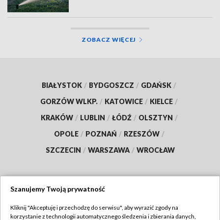
ZOBACZ WIĘCEJ
BIAŁYSTOK
/
BYDGOSZCZ
/
GDAŃSK
/
GORZÓW WLKP.
/
KATOWICE
/
KIELCE
/
KRAKÓW
/
LUBLIN
/
ŁÓDŹ
/
OLSZTYN
/
OPOLE
/
POZNAŃ
/
RZESZÓW
/
SZCZECIN
/
WARSZAWA
/
WROCŁAW
Szanujemy Twoją prywatność
Dołącz do nas:
Kliknij "Akceptuję i przechodzę do serwisu", aby wyrazić zgody na
korzystanie z technologii automatycznego śledzenia i zbierania danych,
TVP