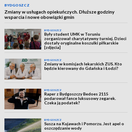
BYDGOSZCZ
Zmiany w usługach opiekuńczych. Dłuższe godziny
wsparcia i nowe obowiązki gmin
BYDGOSZCZ
Były student UMK w Toruniu
zorganizował charytatywny turniej. Dzieci
dostały oryginalne koszulki piłkarskie
[zdjęcia]
BYDGOSZCZ
Zmiany w komisjach lekarskich ZUS. Kto
będzie kierowany do Gdańska i Łodzi?
BYDGOSZCZ
Raper z Bydgoszczy Bedoes 2115
podarował fance luksusowy zegarek.
Czeka ją podatek?
BYDGOSZCZ
Susza na Kujawach i Pomorzu. Jest apel o
oszczędzanie wody