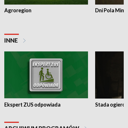
Agroregion
Dni Pola Min
INNE
Ekspert ZUS odpowiada
Stada ogieró