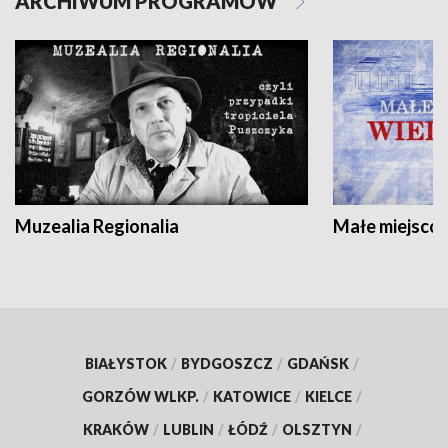
ARCHIWUM PROGRAMÓW
Muzealia Regionalia
Małe miejscow
BIAŁYSTOK
/
BYDGOSZCZ
/
GDAŃSK
/
GORZÓW WLKP.
/
KATOWICE
/
KIELCE
/
KRAKÓW
/
LUBLIN
/
ŁÓDŹ
/
OLSZTYN
/