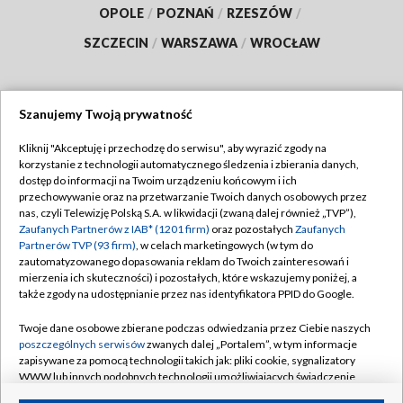
OPOLE
/
POZNAŃ
/
RZESZÓW
/
SZCZECIN
/
WARSZAWA
/
WROCŁAW
Szanujemy Twoją prywatność
Dołącz do nas:
Kliknij "Akceptuję i przechodzę do serwisu", aby wyrazić zgody na
korzystanie z technologii automatycznego śledzenia i zbierania danych,
TVP
dostęp do informacji na Twoim urządzeniu końcowym i ich
Abonament TVP
przechowywanie oraz na przetwarzanie Twoich danych osobowych przez
Regulamin TVP
nas, czyli Telewizję Polską S.A. w likwidacji (zwaną dalej również „TVP”),
Emisja w TVP
Polityka prywatności
Zaufanych Partnerów z IAB* (1201 firm)
oraz pozostałych
Zaufanych
Partnerów TVP (93 firm)
, w celach marketingowych (w tym do
Centrum informacji TVP
Moje zgody
zautomatyzowanego dopasowania reklam do Twoich zainteresowań i
mierzenia ich skuteczności) i pozostałych, które wskazujemy poniżej, a
Naziemna Telewizja Cyfrowa
Pomoc
także zgody na udostępnianie przez nas identyfikatora PPID do Google.
Sklep TVP
Biuro reklamy
Twoje dane osobowe zbierane podczas odwiedzania przez Ciebie naszych
Rada Programowa
Kontakt
poszczególnych serwisów
zwanych dalej „Portalem”, w tym informacje
zapisywane za pomocą technologii takich jak: pliki cookie, sygnalizatory
System NOS
WWW lub innych podobnych technologii umożliwiających świadczenie
dopasowanych i bezpiecznych usług, personalizację treści oraz reklam,
Informacje o nadawcy
Kanały