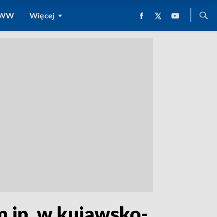
 WWW
Więcej
m.in. w kujawsko-