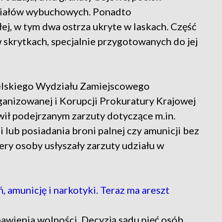
eriałów wybuchowych. Ponadto
ej, w tym dwa ostrza ukryte w laskach. Część
 skrytkach, specjalnie przygotowanych do jej
lskiego Wydziału Zamiejscowego
anizowanej i Korupcji Prokuratury Krajowej
wił podejrzanym zarzuty dotyczące m.in.
i lub posiadania broni palnej czy amunicji bez
y osoby usłyszały zarzuty udziału w
amunicję i narkotyki. Teraz ma areszt
awienia wolności. Decyzją sądu pięć osób