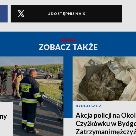
UDOSTĘPNIJ NA X
ZOBACZ TAKŻE
BYDGOSZCZ
Akcja policji na Okol
zny
Czyżkówku w Bydgo
Zatrzymani mężczyźn