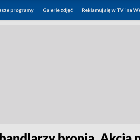
asze programy
Galerie zdjęć
Reklamuj się w TV i na
handlarzy bronią. Akcja 