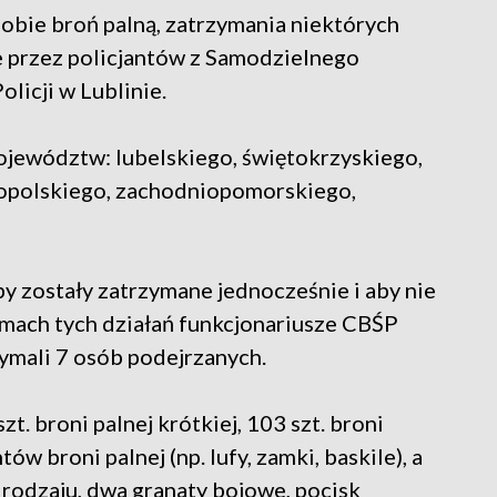
obie broń palną, zatrzymania niektórych
 przez policjantów z Samodzielnego
licji w Lublinie.
jewództw: lubelskiego, świętokrzyskiego,
opolskiego, zachodniopomorskiego,
y zostały zatrzymane jednocześnie i aby nie
mach tych działań funkcjonariusze CBŚP
zymali 7 osób podejrzanych.
zt. broni palnej krótkiej, 103 szt. broni
tów broni palnej (np. lufy, zamki, baskile), a
o rodzaju, dwa granaty bojowe, pocisk