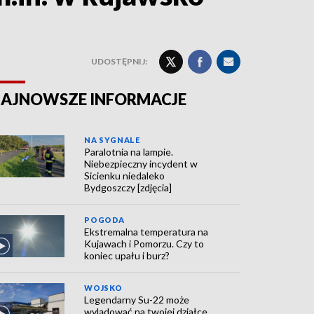
UDOSTĘPNIJ:
AJNOWSZE INFORMACJE
NA SYGNALE
Paralotnia na lampie.
Niebezpieczny incydent w
Sicienku niedaleko
Bydgoszczy [zdjęcia]
POGODA
Ekstremalna temperatura na
Kujawach i Pomorzu. Czy to
koniec upału i burz?
WOJSKO
Legendarny Su-22 może
wylądować na twojej działce.