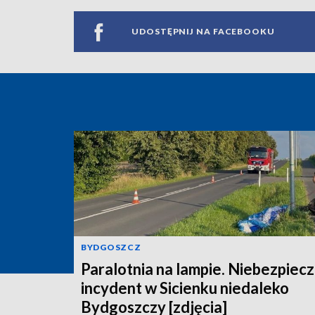
UDOSTĘPNIJ NA FACEBOOKU
BYDGOSZCZ
Paralotnia na lampie. Niebezpiec
incydent w Sicienku niedaleko
Bydgoszczy [zdjęcia]