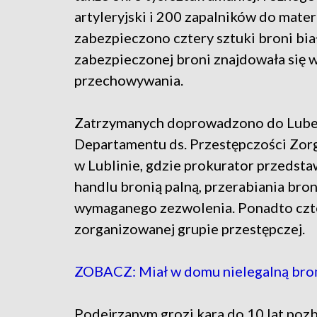
artyleryjski i 200 zapalników do mat
zabezpieczono cztery sztuki broni biał
zabezpieczonej broni znajdowała się w
przechowywania.
Zatrzymanych doprowadzono do Lube
Departamentu ds. Przestępczości Zorg
w Lublinie, gdzie prokurator przedsta
handlu bronią palną, przerabiania bron
wymaganego zezwolenia. Ponadto czter
zorganizowanej grupie przestępczej.
ZOBACZ: Miał w domu nielegalną broń, 
Podejrzanym grozi kara do 10 lat pozb