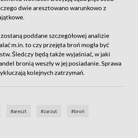
z czego dwie aresztowano warunkowo z
ajątkowe.
zostaną poddane szczegółowej analizie
alać m.in. to czy przejęta broń mogła być
tw. Śledczy będą także wyjaśniać, w jaki
andel bronią weszły w jej posiadanie. Sprawa
wykluczają kolejnych zatrzymań.
#areszt
#zarzut
#broń