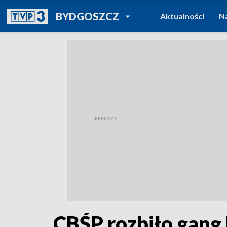
POWRÓT DO
BYDGOSZCZ
Aktualności
N
TVP REGIONY
CBŚP rozbiło gang 