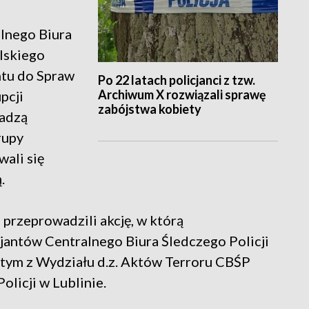
alnego Biura
lskiego
tu do Spraw
Po 22 latach policjanci z tzw.
Archiwum X rozwiązali sprawę
pcji
zabójstwa kobiety
wadzą
rupy
wali się
.
przeprowadzili akcję, w którą
antów Centralnego Biura Śledczego Policji
 tym z Wydziału d.z. Aktów Terroru CBŚP
olicji w Lublinie.