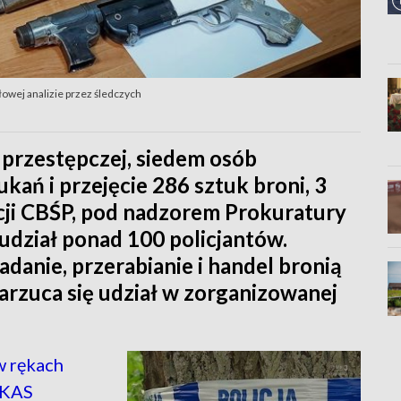
wej analizie przez śledczych
 przestępczej, siedem osób
kań i przejęcie 286 sztuk broni, 3
akcji CBŚP, pod nadzorem Prokuratury
 udział ponad 100 policjantów.
adanie, przerabianie i handel bronią
rzuca się udział w zorganizowanej
w rękach
 KAS