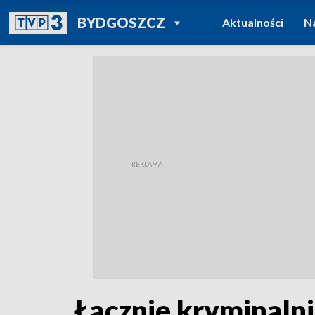
POWRÓT DO
BYDGOSZCZ
Aktualności
N
TVP REGIONY
Łącznie kryminalni