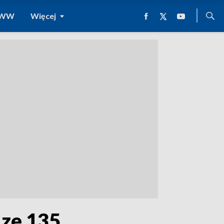
 WWW
Więcej
 ze 135