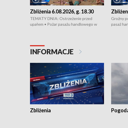
Zbliżenia 6.08.2026, g. 18.30
Zbliżen
TEMATY DNIA: Ostrzeżenie przed
Groźny po
upałem • Pożar pasażu handlowego w
pasaż ha
Bydgoszczy • Policja rozbiła lokalną siatkę
upałów i 
dealerską – grozi im do 12 lat więzienia •
kukurydzy
Akcja porodowa na trasie Rypin-Toruń –
wysokie p
pomógł policyjny patrol • Wyjątkowy
Rypin-Tor
INFORMACJE
projekt UMK w Toruniu
Zaprasza
„Studio L
Zbliżenia
Pogod