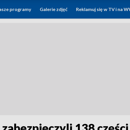
asze programy
Galerie zdjęć
Reklamuj się w TV i na
 zabezpieczyli 138 części