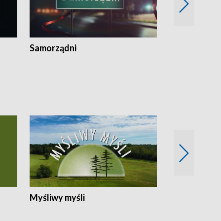
Samorządni
Wspólna sp
Myśliwy myśli
Spotkania z 