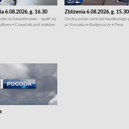
ia 6.08.2026, g. 16.30
Zbliżenia 6.08.2026, g. 15.30
żar na Szwederowie – spalił się
Groźny pożar centrum handlowego 
ndlowy • Czwartek pod znakiem
ul. Kossaka w Bydgoszczy • Pesa
burz • Dobre prognozy dla
wyprodukuje nowoczesne,
 – rolnicy mogą liczyć na
energooszczędne pociągi dla Polregi
lony • Akcja porodowa na trasie
Zmiany w przepisach o pomocy
uń – pomógł policyjny patrol •
społecznej • Przed nami 10. jubileu
my na kolejną odsłonę programu
Festiwal Wisły
ato”
a