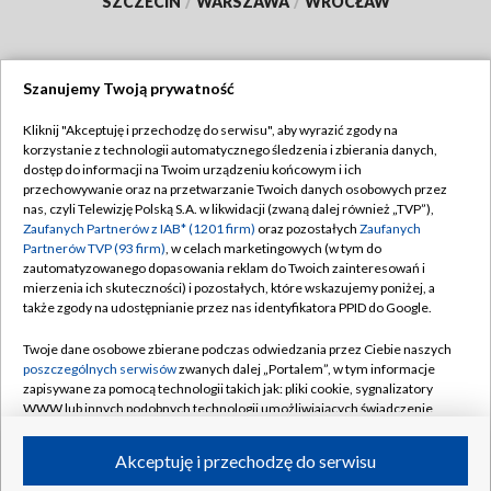
SZCZECIN
/
WARSZAWA
/
WROCŁAW
Szanujemy Twoją prywatność
Dołącz do nas:
Kliknij "Akceptuję i przechodzę do serwisu", aby wyrazić zgody na
korzystanie z technologii automatycznego śledzenia i zbierania danych,
TVP
dostęp do informacji na Twoim urządzeniu końcowym i ich
Abonament TVP
przechowywanie oraz na przetwarzanie Twoich danych osobowych przez
Regulamin TVP
nas, czyli Telewizję Polską S.A. w likwidacji (zwaną dalej również „TVP”),
Emisja w TVP
Polityka prywatności
Zaufanych Partnerów z IAB* (1201 firm)
oraz pozostałych
Zaufanych
Partnerów TVP (93 firm)
, w celach marketingowych (w tym do
Centrum informacji TVP
Moje zgody
zautomatyzowanego dopasowania reklam do Twoich zainteresowań i
mierzenia ich skuteczności) i pozostałych, które wskazujemy poniżej, a
Naziemna Telewizja Cyfrowa
Pomoc
także zgody na udostępnianie przez nas identyfikatora PPID do Google.
Sklep TVP
Biuro reklamy
Twoje dane osobowe zbierane podczas odwiedzania przez Ciebie naszych
Rada Programowa
Kontakt
poszczególnych serwisów
zwanych dalej „Portalem”, w tym informacje
zapisywane za pomocą technologii takich jak: pliki cookie, sygnalizatory
System NOS
WWW lub innych podobnych technologii umożliwiających świadczenie
dopasowanych i bezpiecznych usług, personalizację treści oraz reklam,
Informacje o nadawcy
Kanały
udostępnianie funkcji mediów społecznościowych oraz analizowanie
Akceptuję i przechodzę do serwisu
ruchu w Internecie.
Program dla prasy