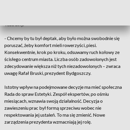
Rewitalizacja Rybiego Rynku to kolejny krok wyprowadzania
samochodów z centrum miasta. Podobnie ma zmienić się
ulica Mostowa i Stary Port. Zagospodarowany zostanie Plac
Teatralny.
- Chcemy by tu był deptak, aby było można swobodnie się
poruszać, żeby komfort mieli rowerzyści, piesi.
Konsekwentnie, krok po kroku, odsuwamy ruch kołowy ze
ścisłego centrum miasta. Liczba osób zadowolonych jest
zdecydowanie większa niż tych niezadowolonych – zwraca
uwagę Rafał Bruski, prezydent Bydgoszczy.
Istotny wpływ na podejmowane decyzje ma mieć społeczna
Rada do spraw Estetyki. Zespół ekspertów, po ośmiu
miesiącach, wznawia swoją działalność. Decyzja o
zawieszeniu prac był formą sprzeciwu wobec nie
respektowania jej ustaleń. To ma się zmienić. Nowe
zarządzenia prezydenta wzmacniają jej rolę.