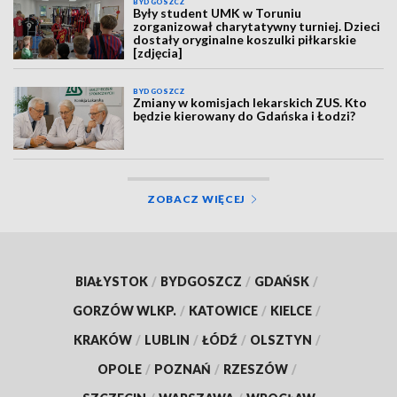
BYDGOSZCZ
Były student UMK w Toruniu
zorganizował charytatywny turniej. Dzieci
dostały oryginalne koszulki piłkarskie
[zdjęcia]
BYDGOSZCZ
Zmiany w komisjach lekarskich ZUS. Kto
będzie kierowany do Gdańska i Łodzi?
ZOBACZ WIĘCEJ
BIAŁYSTOK
/
BYDGOSZCZ
/
GDAŃSK
/
GORZÓW WLKP.
/
KATOWICE
/
KIELCE
/
KRAKÓW
/
LUBLIN
/
ŁÓDŹ
/
OLSZTYN
/
OPOLE
/
POZNAŃ
/
RZESZÓW
/