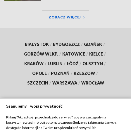
ZOBACZ WIĘCEJ
BIAŁYSTOK
/
BYDGOSZCZ
/
GDAŃSK
/
GORZÓW WLKP.
/
KATOWICE
/
KIELCE
/
KRAKÓW
/
LUBLIN
/
ŁÓDŹ
/
OLSZTYN
/
OPOLE
/
POZNAŃ
/
RZESZÓW
/
SZCZECIN
/
WARSZAWA
/
WROCŁAW
Szanujemy Twoją prywatność
Dołącz do nas:
Kliknij "Akceptuję i przechodzę do serwisu", aby wyrazić zgody na
korzystanie z technologii automatycznego śledzenia i zbierania danych,
TVP
dostęp do informacji na Twoim urządzeniu końcowym i ich