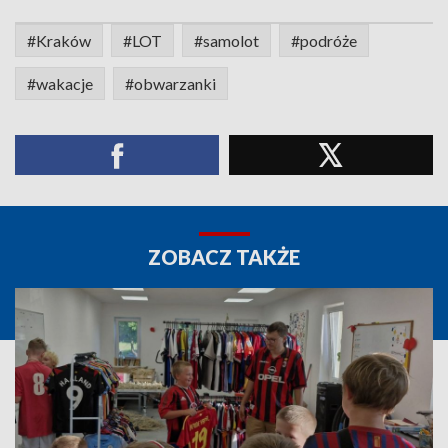
#Kraków
#LOT
#samolot
#podróże
#wakacje
#obwarzanki
ZOBACZ TAKŻE