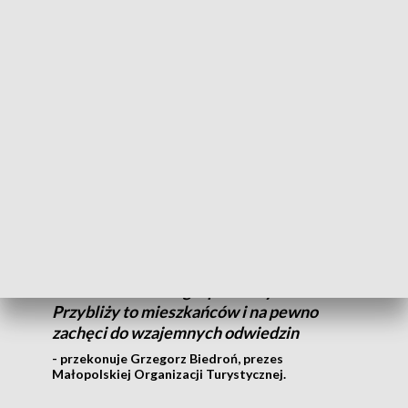
Wakacyjne wycieczki planować można na weekendy, bo
samoloty latać będą dwa razy w tygodniu: w piątki i niedziele.
Z Krakowa do Bydgoszczy możemy dolecieć w niecałą
godzinę. Rozkład lotów doskonale umożliwia spędzenie
weekendu w naszym regionie, w naszym mieście - podkreśla
Leszek Woźniak, wiceprezes Kujawsko-Pomorskiej
Organizacji Turystycznej.
Te dwa regiony - Małopolska i Kujawy i
Pomorze, są ze sobą połączone i to jest
okazja nie tylko do wizyt turystycznych,
ale też kontaktów gospodarczych.
Przybliży to mieszkańców i na pewno
zachęci do wzajemnych odwiedzin
- przekonuje Grzegorz Biedroń, prezes
Małopolskiej Organizacji Turystycznej.