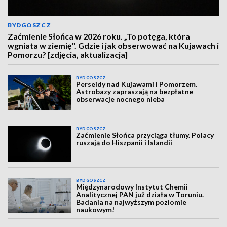
BYDGOSZCZ
Zaćmienie Słońca w 2026 roku. „To potęga, która
wgniata w ziemię". Gdzie i jak obserwować na Kujawach i
Pomorzu? [zdjęcia, aktualizacja]
BYDGOSZCZ
Perseidy nad Kujawami i Pomorzem.
Astrobazy zapraszają na bezpłatne
obserwacje nocnego nieba
BYDGOSZCZ
Zaćmienie Słońca przyciąga tłumy. Polacy
ruszają do Hiszpanii i Islandii
BYDGOSZCZ
Międzynarodowy Instytut Chemii
Analitycznej PAN już działa w Toruniu.
Badania na najwyższym poziomie
naukowym!