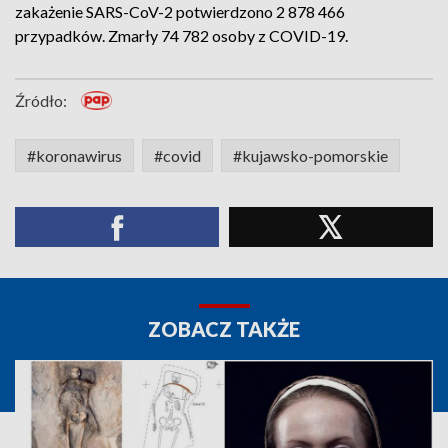
zakażenie SARS-CoV-2 potwierdzono 2 878 466
przypadków. Zmarły 74 782 osoby z COVID-19.
Źródło:
#koronawirus
#covid
#kujawsko-pomorskie
ZOBACZ TAKŻE