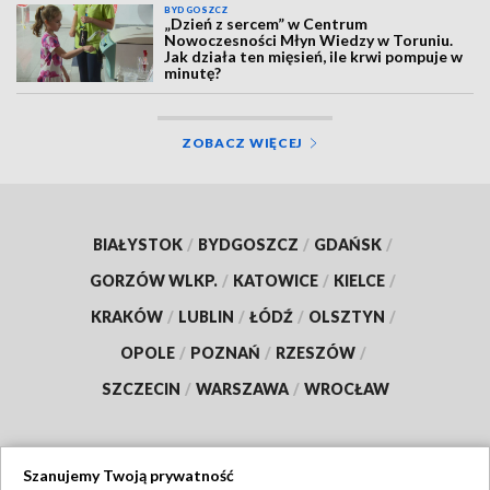
BYDGOSZCZ
„Dzień z sercem” w Centrum
Nowoczesności Młyn Wiedzy w Toruniu.
Jak działa ten mięsień, ile krwi pompuje w
minutę?
ZOBACZ WIĘCEJ
BIAŁYSTOK
/
BYDGOSZCZ
/
GDAŃSK
/
GORZÓW WLKP.
/
KATOWICE
/
KIELCE
/
KRAKÓW
/
LUBLIN
/
ŁÓDŹ
/
OLSZTYN
/
OPOLE
/
POZNAŃ
/
RZESZÓW
/
SZCZECIN
/
WARSZAWA
/
WROCŁAW
Szanujemy Twoją prywatność