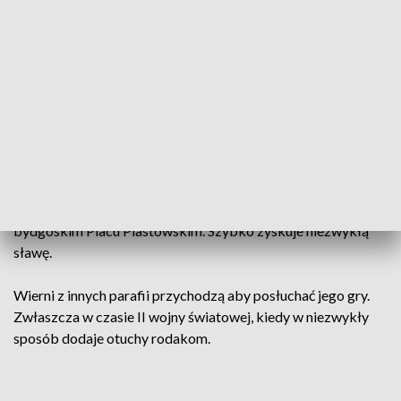
To właśnie w ośrodku dla niewidomych wychowawcy
zauważyli jego niezwykły talent. - On komponował w notacji
braille'owskiej. Potem te nuty były poprzez specjalistów
przedrukowywane, żeby mogli wszyscy mogli grać te jego
świetne utwory, a skomponował ich bardzo dużo - wspomina
Maciej Basiński, nauczyciel.
W 1921 roku Szczepan Jankowski rozpoczyna pracę jako
organista w Kościele Najświętszego Serca Pana Jezusa na
bydgoskim Placu Piastowskim. Szybko zyskuje niezwykłą
sławę.
Wierni z innych parafii przychodzą aby posłuchać jego gry.
Zwłaszcza w czasie II wojny światowej, kiedy w niezwykły
sposób dodaje otuchy rodakom.