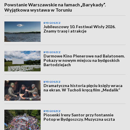
Powstanie Warszawskie na łamach „Barykady”.
Wyjątkowa wystawa w Toruniu
BYDGOSZCZ
Jubileuszowy 10. Festiwal Wisły 2026.
Znamy trasę i atrakcje
BYDGOSZCZ
Darmowe Kino Plenerowe nad Balatonem.
Pokazy w nowym miejscu na bydgoskich
Bartodziejach
BYDGOSZCZ
Dramatyczna historia pięciu księży wraca
na ekran. W Tucholi kręcą film „Medalik”
BYDGOSZCZ
Piosenki Ireny Santor przy fontannie
Potop w Bydgoszczy. Muzyczna uczta