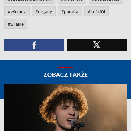
#wirtuoz
#organy
#parafia
#kościół
#Braille
ZOBACZ TAKŻE