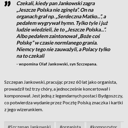
Czekali, kiedy pan Jankowski zagra
„Jeszcze Polska nie zginęła”. On na
organach grał np. „Serdeczna Matko...”, a
pedałem wygrywał hymn. Tylko tyle i już
ludzie wiedzieli, że to „Jeszcze Polska...”.
Albo pedałem zaintonował „Boże coś
Polskę” w czasie normlanego grania.
Niemcy tego nie zauważyli, a Polacy tylko
na to czekali
- wspomina Olaf Jankowski, syn Szczepana.
Szczepan Jankowski, pracując przez 60 lat jako organista,
prowadził też trzy chóry, a jednocześnie koncertował i
komponował. Jest jedną z legendarnych postaci Bydgoszczy,
co potwierdza wydanie przez Pocztę Polską znaczka i kartki
z jego wizerunkiem.
#Szczepan Jankowski
#organista
#kompozytor