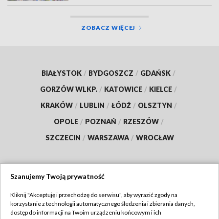
ZOBACZ WIĘCEJ
BIAŁYSTOK
/
BYDGOSZCZ
/
GDAŃSK
/
GORZÓW WLKP.
/
KATOWICE
/
KIELCE
/
KRAKÓW
/
LUBLIN
/
ŁÓDŹ
/
OLSZTYN
/
OPOLE
/
POZNAŃ
/
RZESZÓW
/
SZCZECIN
/
WARSZAWA
/
WROCŁAW
Szanujemy Twoją prywatność
Dołącz do nas:
Kliknij "Akceptuję i przechodzę do serwisu", aby wyrazić zgody na
korzystanie z technologii automatycznego śledzenia i zbierania danych,
TVP
dostęp do informacji na Twoim urządzeniu końcowym i ich