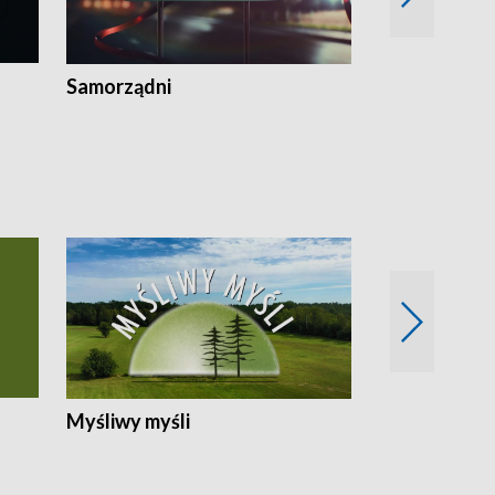
Samorządni
Wspólna sp
Myśliwy myśli
Spotkania z 