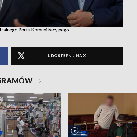
ntralnego Portu Komunikacyjnego
UDOSTĘPNIJ NA X
OGRAMÓW