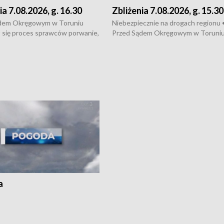
ia 7.08.2026, g. 16.30
Zbliżenia 7.08.2026, g. 15.30
dem Okręgowym w Toruniu
Niebezpiecznie na drogach regionu 
 się proces sprawców porwanie,
Przed Sądem Okręgowym w Toruni
 tortur pod Grudziądzem • 3 mln
rozpoczął się proces sprawców por
 mogą wynosić straty po pożarze
pobicie i tortur pod Grudziądzem • 
Kossaka w Bydgoszczy •
o oszczędzanie wody • Ważne dla
cznie na drogach regionu •
rolników badania w Stacji Doświadcz
ąg sporu o pranie na bydgoskich
Oceny Odmian w Chrząstowie
kach
a