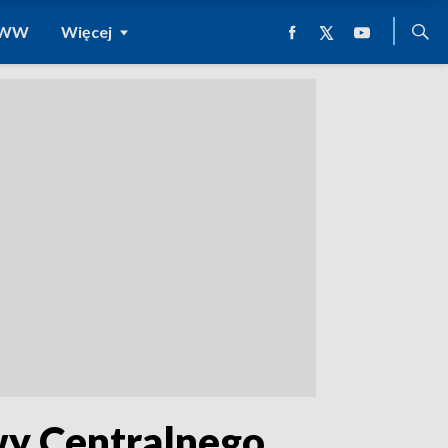
 WWW
Więcej
wy Centralnego