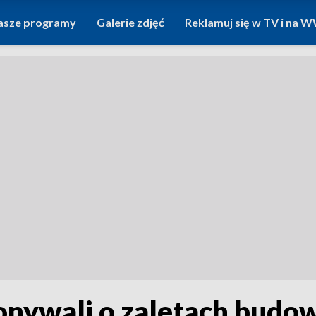
asze programy
Galerie zdjęć
Reklamuj się w TV i na
onywali o zaletach budo