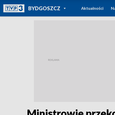
POWRÓT DO
BYDGOSZCZ
Aktualności
N
TVP REGIONY
Ministrowie przek