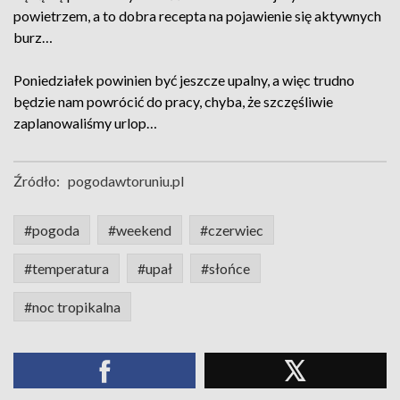
powietrzem, a to dobra recepta na pojawienie się aktywnych
burz…
Poniedziałek powinien być jeszcze upalny, a więc trudno
będzie nam powrócić do pracy, chyba, że szczęśliwie
zaplanowaliśmy urlop…
Źródło:
pogodawtoruniu.pl
#pogoda
#weekend
#czerwiec
#temperatura
#upał
#słońce
#noc tropikalna