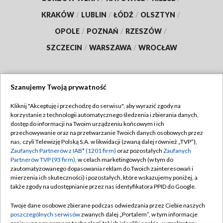
KRAKÓW
/
LUBLIN
/
ŁÓDŹ
/
OLSZTYN
/
OPOLE
/
POZNAŃ
/
RZESZÓW
/
SZCZECIN
/
WARSZAWA
/
WROCŁAW
Szanujemy Twoją prywatność
Dołącz do nas:
Kliknij "Akceptuję i przechodzę do serwisu", aby wyrazić zgody na
korzystanie z technologii automatycznego śledzenia i zbierania danych,
TVP
dostęp do informacji na Twoim urządzeniu końcowym i ich
Abonament TVP
przechowywanie oraz na przetwarzanie Twoich danych osobowych przez
Regulamin TVP
nas, czyli Telewizję Polską S.A. w likwidacji (zwaną dalej również „TVP”),
Emisja w TVP
Polityka prywatności
Zaufanych Partnerów z IAB* (1201 firm)
oraz pozostałych
Zaufanych
Partnerów TVP (93 firm)
, w celach marketingowych (w tym do
Centrum informacji TVP
Moje zgody
zautomatyzowanego dopasowania reklam do Twoich zainteresowań i
mierzenia ich skuteczności) i pozostałych, które wskazujemy poniżej, a
Naziemna Telewizja Cyfrowa
Pomoc
także zgody na udostępnianie przez nas identyfikatora PPID do Google.
Sklep TVP
Biuro reklamy
Twoje dane osobowe zbierane podczas odwiedzania przez Ciebie naszych
Rada Programowa
Kontakt
poszczególnych serwisów
zwanych dalej „Portalem”, w tym informacje