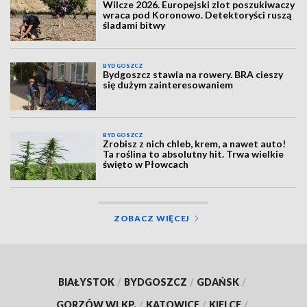
Wilcze 2026. Europejski zlot poszukiwaczy
wraca pod Koronowo. Detektoryści ruszą
śladami bitwy
BYDGOSZCZ
Bydgoszcz stawia na rowery. BRA cieszy
się dużym zainteresowaniem
BYDGOSZCZ
Zrobisz z nich chleb, krem, a nawet auto!
Ta roślina to absolutny hit. Trwa wielkie
święto w Płowcach
ZOBACZ WIĘCEJ
BIAŁYSTOK
/
BYDGOSZCZ
/
GDAŃSK
/
GORZÓW WLKP.
/
KATOWICE
/
KIELCE
/