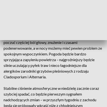
nasłonecznionych i uprawiania znacznie obciążającej nasz
organizm aktywności fizycznej. Nie wskazany jest również
alkohol i potrawy ciężkostrawne. Przebywając w lesie
miejmy na uwadze bardzo wysokie zagrożenie pożarowe.
Prognozowana wysoka temperatura powietrza będzie
znacznie obciążać nasz układ termoregulacji – możemy
poczuć częściej ból głowy, znużenie i czasami
podenerwowanie, a w nocy możemy mieć pewien problem ze
spokojnym wypoczynkiem. Pogoda będzie bardzo
sprzyjająca zapyleniu powietrza – najgroźniejszy będzie
silnie uczulający pyłek traw i nieco łagodniejsze dla
alergików zarodniki grzybów pleśniowych z rodzaju
Cladosporium i Alternaria.
Stabilne ciśnienie atmosferyczne w niedzielę zacznie coraz
szybciej spadać, co będzie pierwszym sygnałem
nadchodzących zmian – w przyszłym tygodniu z zachodu
będą się próbowały wkraść niże z chłodniejszym