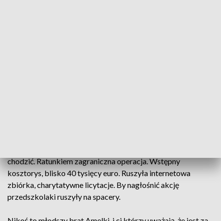
Sportowcy, dzieci, sąsiedzi i zupełnie obce osoby. Na prośbę
rodziców o kartki urodzinowe dla ich chorej córki
odpowiedziało ponad 9 tysięcy osób. Amelka skończyła 13
lat zaledwie kilka tygodni temu. Wtedy jeszcze nie wiedzieli,
że guz pnia mózgu, z którym dziewczynka walczy od 8 lat dał
przerzuty do kręgosłupa. - Nieraz pytaliśmy się lekarzy, czy
sprawdzimy kręgosłup, czy tam nie ma zmian
nowotworowych, czy tam się nic nie dzieje i słyszeliśmy, że
nie ma potrzeby, bo te guzy nie dają przerzutów – opowiada
Robert Bartoszak, tata Amelki.
Największy z guzów wstrzymuje całe leczenie. Jest tak
blisko rdzenia kręgowego, że dziewczynka może przestać
chodzić. Ratunkiem zagraniczna operacja. Wstępny
kosztorys, blisko 40 tysięcy euro. Ruszyła internetowa
zbiórka, charytatywne licytacje. By nagłośnić akcję
przedszkolaki ruszyły na spacery.
Nikoś to młodszy brat Amelki, i ci którzy uważają, że jest za