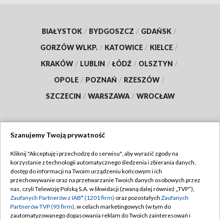
BIAŁYSTOK
/
BYDGOSZCZ
/
GDAŃSK
/
GORZÓW WLKP.
/
KATOWICE
/
KIELCE
/
KRAKÓW
/
LUBLIN
/
ŁÓDŹ
/
OLSZTYN
/
OPOLE
/
POZNAŃ
/
RZESZÓW
/
SZCZECIN
/
WARSZAWA
/
WROCŁAW
Szanujemy Twoją prywatność
Dołącz do nas:
Kliknij "Akceptuję i przechodzę do serwisu", aby wyrazić zgody na
korzystanie z technologii automatycznego śledzenia i zbierania danych,
TVP
dostęp do informacji na Twoim urządzeniu końcowym i ich
Abonament TVP
przechowywanie oraz na przetwarzanie Twoich danych osobowych przez
Regulamin TVP
nas, czyli Telewizję Polską S.A. w likwidacji (zwaną dalej również „TVP”),
Emisja w TVP
Polityka prywatności
Zaufanych Partnerów z IAB* (1201 firm)
oraz pozostałych
Zaufanych
Partnerów TVP (93 firm)
, w celach marketingowych (w tym do
Centrum informacji TVP
Moje zgody
zautomatyzowanego dopasowania reklam do Twoich zainteresowań i