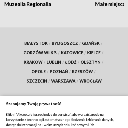
Muzealia Regionalia
Małe miejscow
BIAŁYSTOK
/
BYDGOSZCZ
/
GDAŃSK
/
GORZÓW WLKP.
/
KATOWICE
/
KIELCE
/
KRAKÓW
/
LUBLIN
/
ŁÓDŹ
/
OLSZTYN
/
OPOLE
/
POZNAŃ
/
RZESZÓW
/
SZCZECIN
/
WARSZAWA
/
WROCŁAW
Szanujemy Twoją prywatność
Dołącz do nas:
Kliknij "Akceptuję i przechodzę do serwisu", aby wyrazić zgody na
korzystanie z technologii automatycznego śledzenia i zbierania danych,
TVP
dostęp do informacji na Twoim urządzeniu końcowym i ich