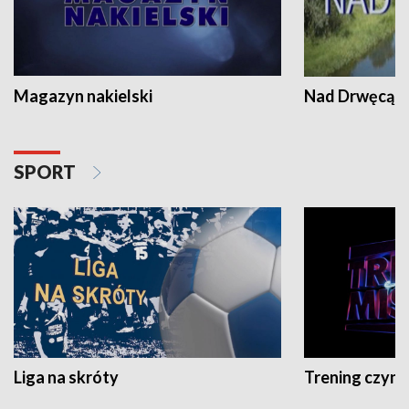
Magazyn nakielski
Nad Drwęcą
SPORT
Liga na skróty
Trening czyni 