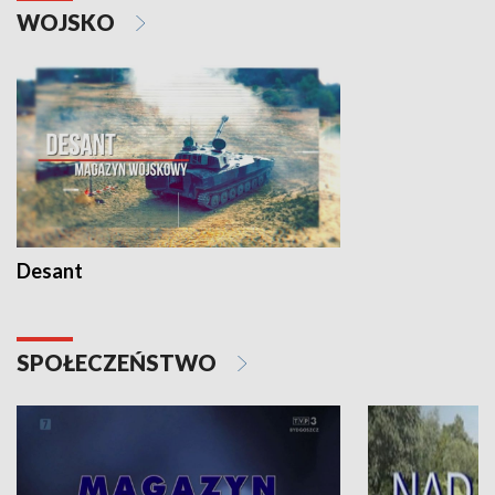
WOJSKO
Desant
SPOŁECZEŃSTWO