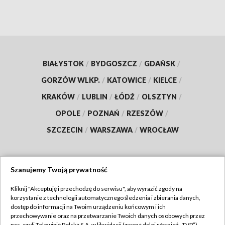
BIAŁYSTOK
/
BYDGOSZCZ
/
GDAŃSK
/
GORZÓW WLKP.
/
KATOWICE
/
KIELCE
/
KRAKÓW
/
LUBLIN
/
ŁÓDŹ
/
OLSZTYN
/
OPOLE
/
POZNAŃ
/
RZESZÓW
/
SZCZECIN
/
WARSZAWA
/
WROCŁAW
Szanujemy Twoją prywatność
Dołącz do nas:
Kliknij "Akceptuję i przechodzę do serwisu", aby wyrazić zgody na
korzystanie z technologii automatycznego śledzenia i zbierania danych,
TVP
dostęp do informacji na Twoim urządzeniu końcowym i ich
Abonament TVP
przechowywanie oraz na przetwarzanie Twoich danych osobowych przez
Regulamin TVP
nas, czyli Telewizję Polską S.A. w likwidacji (zwaną dalej również „TVP”),