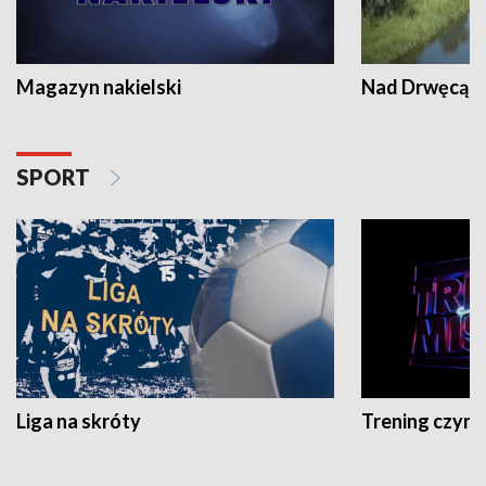
Magazyn nakielski
Nad Drwęcą
SPORT
Liga na skróty
Trening czyni 