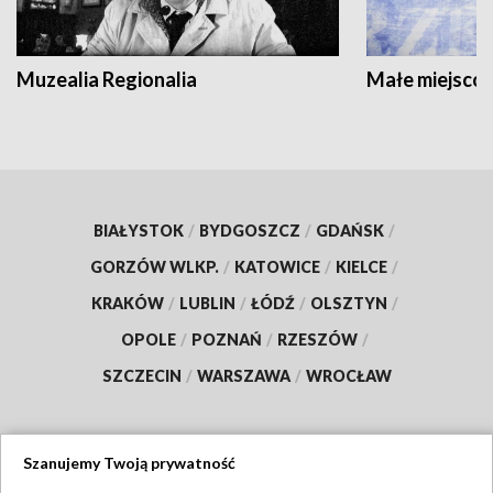
Muzealia Regionalia
Małe miejscow
BIAŁYSTOK
/
BYDGOSZCZ
/
GDAŃSK
/
GORZÓW WLKP.
/
KATOWICE
/
KIELCE
/
KRAKÓW
/
LUBLIN
/
ŁÓDŹ
/
OLSZTYN
/
OPOLE
/
POZNAŃ
/
RZESZÓW
/
SZCZECIN
/
WARSZAWA
/
WROCŁAW
Szanujemy Twoją prywatność
Dołącz do nas: