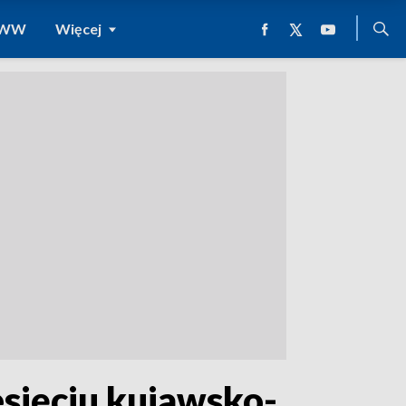
 WWW
Więcej
sięciu kujawsko-