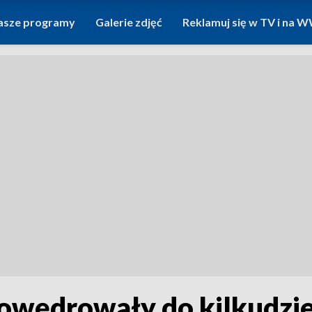
asze programy
Galerie zdjęć
Reklamuj się w TV i na
owędrowały do kilkudzie