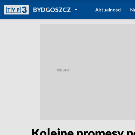
POWRÓT DO
BYDGOSZCZ
Aktualności
N
TVP REGIONY
Kolejne promesy p