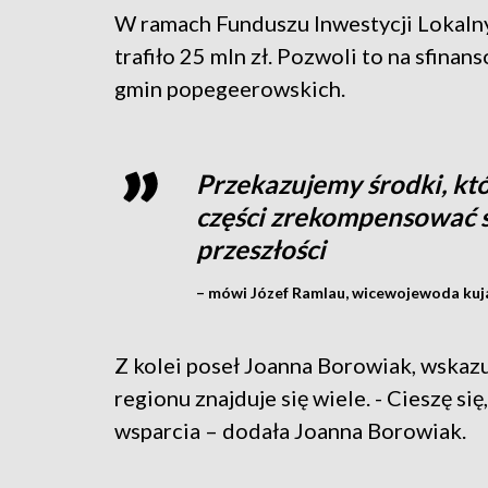
W ramach Funduszu Inwestycji Lokaln
trafiło 25 mln zł. Pozwoli to na sfinan
gmin popegeerowskich.
Przekazujemy środki, kt
części zrekompensować s
przeszłości
– mówi Józef Ramlau, wicewojewoda ku
Z kolei poseł Joanna Borowiak, wskazu
regionu znajduje się wiele. - Cieszę si
wsparcia – dodała Joanna Borowiak.