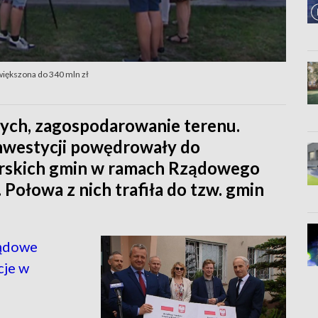
iększona do 340 mln zł
nych, zagospodarowanie terenu.
inwestycji powędrowały do
orskich gmin w ramach Rządowego
Połowa z nich trafiła do tzw. gmin
ządowe
cje w