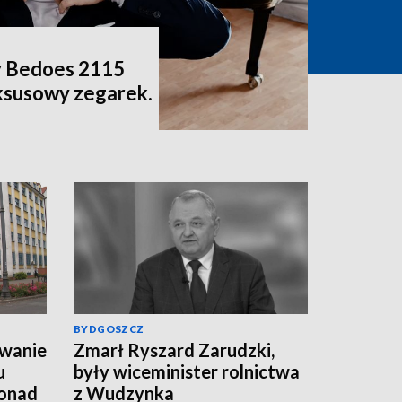
y Bedoes 2115
ksusowy zegarek.
BYDGOSZCZ
wanie
Zmarł Ryszard Zarudzki,
u
były wiceminister rolnictwa
ponad
z Wudzynka