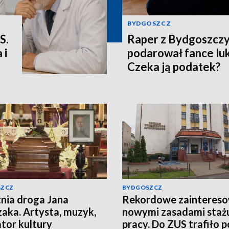
BYDGOSZCZ
S.
Raper z Bydgoszcz
 i
podarował fance lu
Czeka ją podatek?
SZCZ
BYDGOSZCZ
nia droga Jana
Rekordowe zaintereso
aka. Artysta, muzyk,
nowymi zasadami staż
tor kultury
pracy. Do ZUS trafiło 