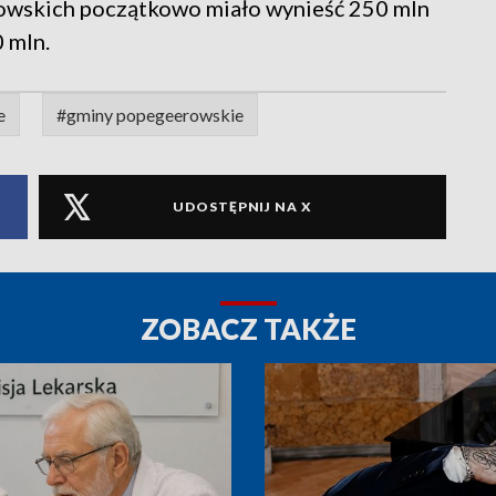
owskich początkowo miało wynieść 250 mln
 mln.
e
#gminy popegeerowskie
UDOSTĘPNIJ NA X
ZOBACZ TAKŻE