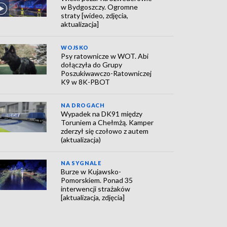
w Bydgoszczy. Ogromne
straty [wideo, zdjęcia,
aktualizacja]
WOJSKO
Psy ratownicze w WOT. Abi
dołączyła do Grupy
Poszukiwawczo-Ratowniczej
K9 w 8K-PBOT
NA DROGACH
Wypadek na DK91 między
Toruniem a Chełmżą. Kamper
zderzył się czołowo z autem
(aktualizacja)
NA SYGNALE
Burze w Kujawsko-
Pomorskiem. Ponad 35
interwencji strażaków
[aktualizacja, zdjęcia]