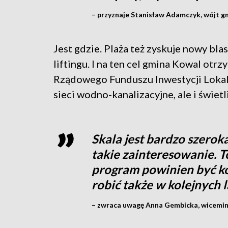
– przyznaje Stanisław Adamczyk, wójt g
Jest gdzie. Plaża też zyskuje nowy bla
liftingu. I na ten cel gmina Kowal otr
Rządowego Funduszu Inwestycji Lokal
sieci wodno-kanalizacyjne, ale i świetl
Skala jest bardzo szeroka
takie zainteresowanie. T
program powinien być k
robić także w kolejnych 
– zwraca uwagę Anna Gembicka, wiceminis