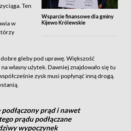
zyciąga. Ten
Wsparcie finansowe dla gminy
Kijewo Królewskie
awia w
którzy
są dobre gleby pod uprawę. Większość
 na własny użytek. Dawniej znajdowało się tu
półcześnie zysk musi popłynąć inną drogą.
stanią.
e podłączony prąd i nawet
 tego prądu podłączane
wdziwy wypoczynek