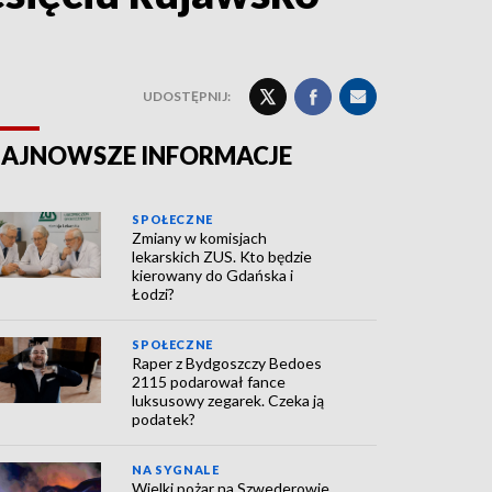
UDOSTĘPNIJ:
AJNOWSZE INFORMACJE
SPOŁECZNE
Zmiany w komisjach
lekarskich ZUS. Kto będzie
kierowany do Gdańska i
Łodzi?
SPOŁECZNE
Raper z Bydgoszczy Bedoes
2115 podarował fance
luksusowy zegarek. Czeka ją
podatek?
NA SYGNALE
Wielki pożar na Szwederowie