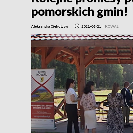
pomorskich gmin!
Aleksandra Ciekot, cw
2021-06-21
|
KOWAL