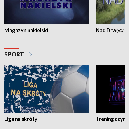
Magazyn nakielski
Nad Drwęcą
SPORT
Liga na skróty
Trening czyni 