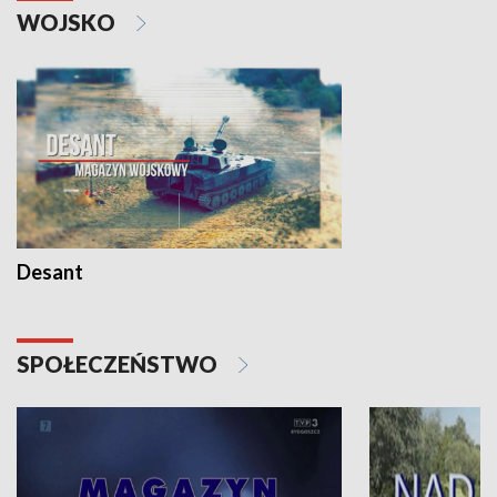
WOJSKO
Desant
SPOŁECZEŃSTWO