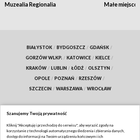
Muzealia Regionalia
Małe miejscow
BIAŁYSTOK
/
BYDGOSZCZ
/
GDAŃSK
/
GORZÓW WLKP.
/
KATOWICE
/
KIELCE
/
KRAKÓW
/
LUBLIN
/
ŁÓDŹ
/
OLSZTYN
/
OPOLE
/
POZNAŃ
/
RZESZÓW
/
SZCZECIN
/
WARSZAWA
/
WROCŁAW
Szanujemy Twoją prywatność
Dołącz do nas:
Kliknij "Akceptuję i przechodzę do serwisu", aby wyrazić zgody na
korzystanie z technologii automatycznego śledzenia i zbierania danych,
TVP
dostęp do informacji na Twoim urządzeniu końcowym i ich