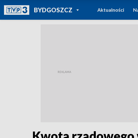
POWRÓT DO
BYDGOSZCZ
Aktualności
N
TVP REGIONY
Kwota rządowego w