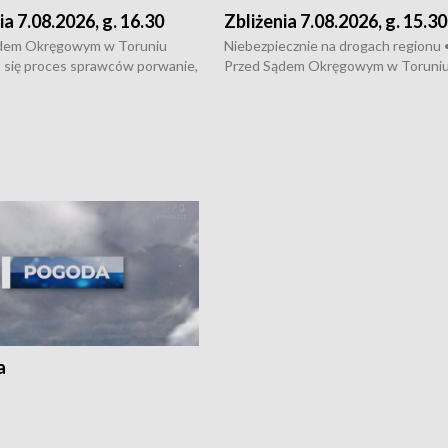
ia 7.08.2026, g. 16.30
Zbliżenia 7.08.2026, g. 15.30
dem Okręgowym w Toruniu
Niebezpiecznie na drogach regionu 
 się proces sprawców porwanie,
Przed Sądem Okręgowym w Toruni
 tortur pod Grudziądzem • 3 mln
rozpoczął się proces sprawców por
 mogą wynosić straty po pożarze
pobicie i tortur pod Grudziądzem • 
Kossaka w Bydgoszczy •
o oszczędzanie wody • Ważne dla
cznie na drogach regionu •
rolników badania w Stacji Doświadcz
ąg sporu o pranie na bydgoskich
Oceny Odmian w Chrząstowie
kach
a