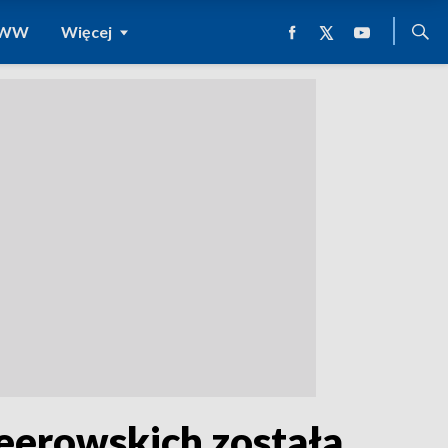
 WWW
Więcej
eerowskich została