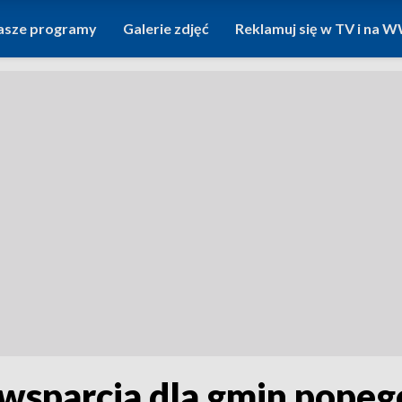
asze programy
Galerie zdjęć
Reklamuj się w TV i na
sparcia dla gmin popeg