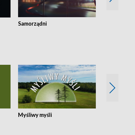
Samorządni
Wspólna sp
Myśliwy myśli
Spotkania z 