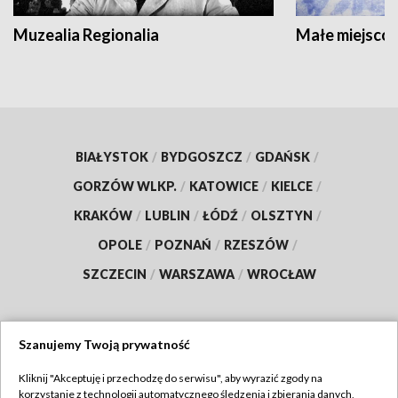
Muzealia Regionalia
Małe miejscow
BIAŁYSTOK
/
BYDGOSZCZ
/
GDAŃSK
/
GORZÓW WLKP.
/
KATOWICE
/
KIELCE
/
KRAKÓW
/
LUBLIN
/
ŁÓDŹ
/
OLSZTYN
/
OPOLE
/
POZNAŃ
/
RZESZÓW
/
SZCZECIN
/
WARSZAWA
/
WROCŁAW
Szanujemy Twoją prywatność
Dołącz do nas:
Kliknij "Akceptuję i przechodzę do serwisu", aby wyrazić zgody na
korzystanie z technologii automatycznego śledzenia i zbierania danych,