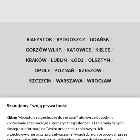
BIAŁYSTOK
/
BYDGOSZCZ
/
GDAŃSK
/
GORZÓW WLKP.
/
KATOWICE
/
KIELCE
/
KRAKÓW
/
LUBLIN
/
ŁÓDŹ
/
OLSZTYN
/
OPOLE
/
POZNAŃ
/
RZESZÓW
/
SZCZECIN
/
WARSZAWA
/
WROCŁAW
Szanujemy Twoją prywatność
Dołącz do nas:
Kliknij "Akceptuję i przechodzę do serwisu", aby wyrazić zgody na
korzystanie z technologii automatycznego śledzenia i zbierania danych,
TVP
dostęp do informacji na Twoim urządzeniu końcowym i ich
Abonament TVP
przechowywanie oraz na przetwarzanie Twoich danych osobowych przez
Regulamin TVP
nas, czyli Telewizję Polską S.A. w likwidacji (zwaną dalej również „TVP”),