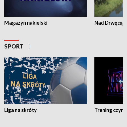
Magazyn nakielski
Nad Drwęcą
SPORT
Liga na skróty
Trening czyni 