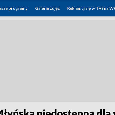
asze programy
Galerie zdjęć
Reklamuj się w TV i na
yńska niedostępna dla w