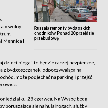
.
 tam wolny
Ruszają remonty bydgoskich
chodników. Ponad 20 przejdzie
ntrum,
przebudowę
mi Mennica i
j dzieci biega i to będzie raczej bezpieczne,
dna z bydgoszczanek, odpoczywająca na
mochód, może podjechać na parking i przejść
erowicz.
oniedziałku, 28 czerwca. Na Wyspę będą
y poruszające się na hulajnogach, służby