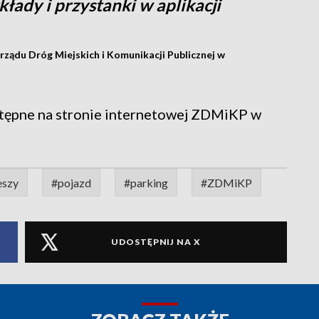
łady i przystanki w aplikacji
rządu Dróg Miejskich i Komunikacji Publicznej w
stępne na stronie internetowej ZDMiKP w
eszy
#pojazd
#parking
#ZDMiKP
UDOSTĘPNIJ NA X