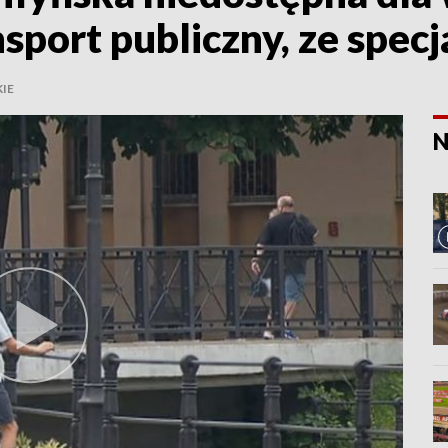
port publiczny, ze specj
IE
N