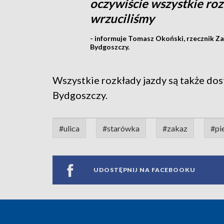
oczywiście wszystkie rozk
wrzuciliśmy
- informuje Tomasz Okoński, rzecznik Za
Bydgoszczy.
Wszystkie rozkłady jazdy są także do
Bydgoszczy.
#ulica
#starówka
#zakaz
#pi
UDOSTĘPNIJ NA FACEBOOKU