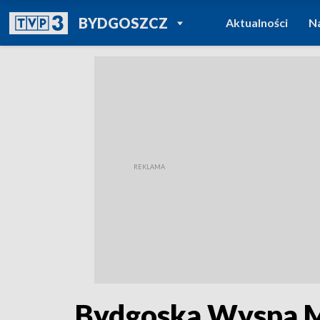
POWRÓT DO
BYDGOSZCZ
Aktualności
N
TVP REGIONY
Bydgoska Wyspa Mł