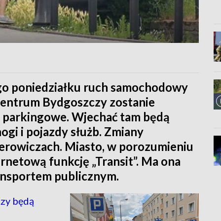
ego poniedziałku ruch samochodowy
centrum Bydgoszczy zostanie
ca parkingowe. Wjechać tam będą
nogi i pojazdy służb. Zmiany
erowiczach. Miasto, w porozumieniu
ernetową funkcję „Transit”. Ma ona
ansportem publicznym.
zy będą