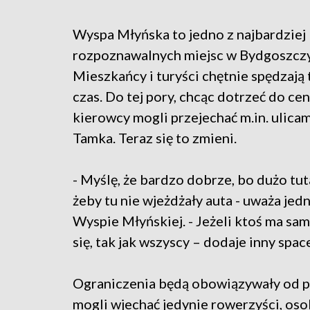
Wyspa Młyńska to jedno z najbardziej
rozpoznawalnych miejsc w Bydgoszczy
Mieszkańcy i turyści chętnie spędzają
czas. Do tej pory, chcąc dotrzeć do ce
kierowcy mogli przejechać m.in. ulica
Tamka. Teraz się to zmieni.
- Myślę, że bardzo dobrze, bo dużo tuta
żeby tu nie wjeżdżały auta - uważa je
Wyspie Młyńskiej. - Jeżeli ktoś ma sa
się, tak jak wszyscy – dodaje inny spac
Ograniczenia będą obowiązywały od p
mogli wjechać jedynie rowerzyści, osob