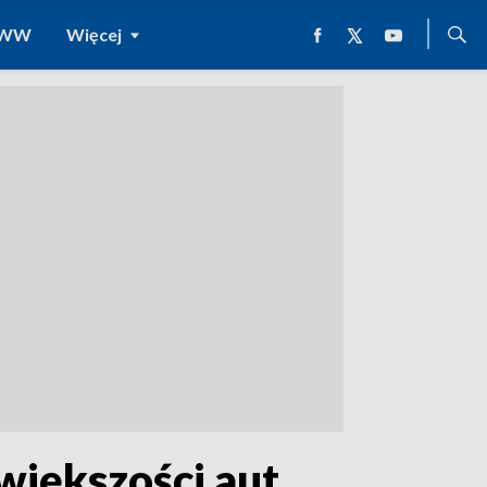
 WWW
Więcej
iększości aut.