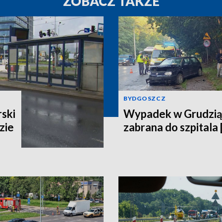
ZOBACZ TAKŻE
BYDGOSZCZ
ski
Wypadek w Grudzią
zie
zabrana do szpitala 