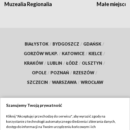
Muzealia Regionalia
Małe miejscow
BIAŁYSTOK
/
BYDGOSZCZ
/
GDAŃSK
/
GORZÓW WLKP.
/
KATOWICE
/
KIELCE
/
KRAKÓW
/
LUBLIN
/
ŁÓDŹ
/
OLSZTYN
/
OPOLE
/
POZNAŃ
/
RZESZÓW
/
SZCZECIN
/
WARSZAWA
/
WROCŁAW
Szanujemy Twoją prywatność
Dołącz do nas:
Kliknij "Akceptuję i przechodzę do serwisu", aby wyrazić zgody na
korzystanie z technologii automatycznego śledzenia i zbierania danych,
TVP
dostęp do informacji na Twoim urządzeniu końcowym i ich