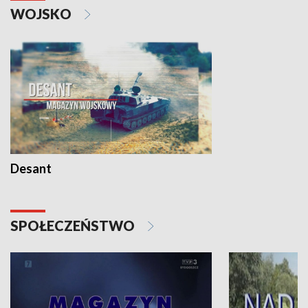
WOJSKO
Desant
SPOŁECZEŃSTWO