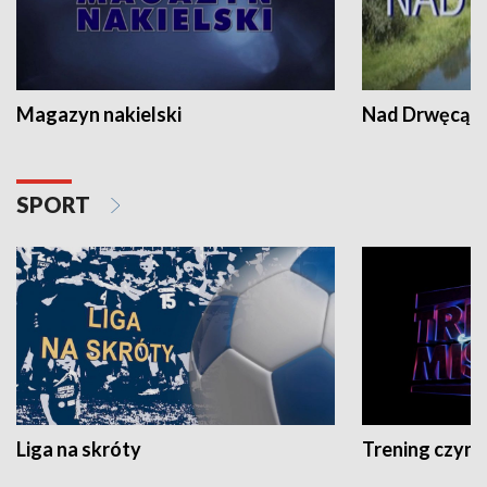
Magazyn nakielski
Nad Drwęcą
SPORT
Liga na skróty
Trening czyni 